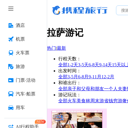
酒店
拉萨
游记
机票
热门
|
最新
火车票
行程天数
：
全部
1-2天
3-5天
6-8天
9-14天
15天以
旅游
出发时间
：
全部
3-5月
6-8月
9-11月
12-2月
门票·活动
和谁出行
：
全部
亲子
和父母
和朋友
一个人
夫妻
汽车·船票
游记玩法
：
全部
火车
美食林
周末游
省钱
穷游
奢
用车
NEW
AI行程助手