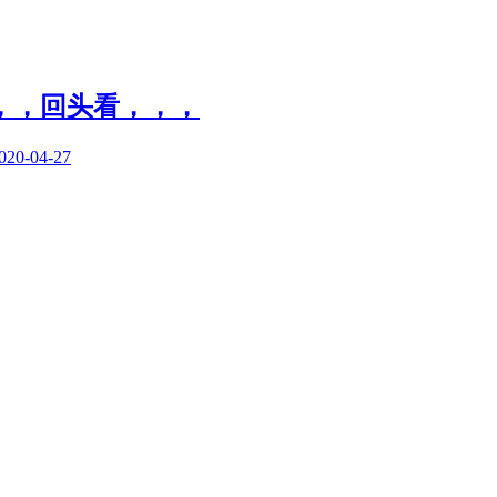
里行，，回头看，，，
020-04-27