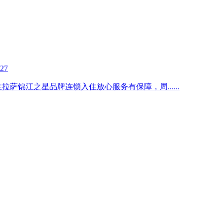
-27
住拉萨锦江之星品牌连锁入住放心服务有保障，周
......