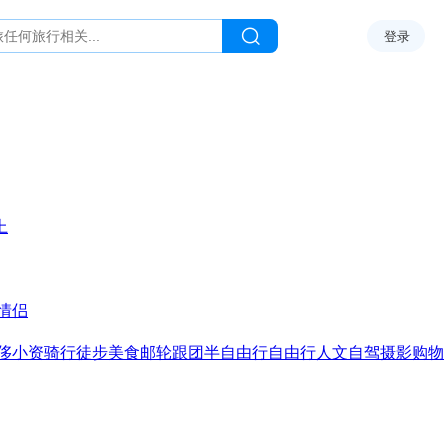
登录
上
情侣
侈
小资
骑行
徒步
美食
邮轮
跟团
半自由行
自由行
人文
自驾
摄影
购物