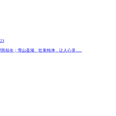
-23
望而却步；雪山圣湖、壮美纯净，让人心灵
......