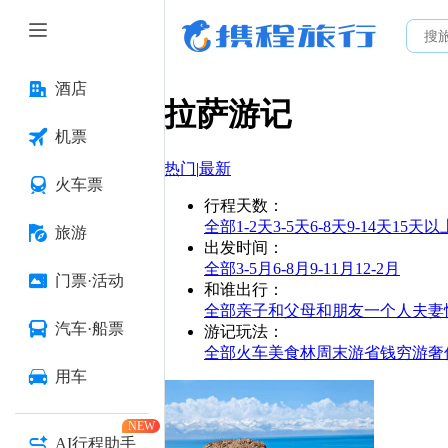
酒店
拉萨
游记
机票
热门
|
最新
火车票
行程天数
：
全部
1-2天
3-5天
6-8天
9-14天
15天以
旅游
出发时间
：
全部
3-5月
6-8月
9-11月
12-2月
门票·活动
和谁出行
：
全部
亲子
和父母
和朋友
一个人
夫妻
汽车·船票
游记玩法
：
全部
火车
美食林
周末游
省钱
穷游
奢
用车
NEW
AI行程助手