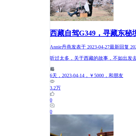
西藏自驾G349，寻藏东
Annie丹燕
发表于
2023-04-27
最新回复
20
听过太多，关于西藏的故事，不如出发
6
天
，2023-04-14
，￥5000
，和朋友
3.2万
0
0