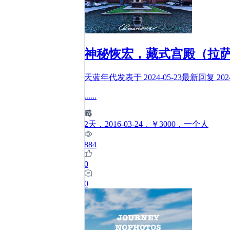
神秘恢宏，藏式宫殿（拉
天蓝年代
发表于
2024-05-23
最新回复
202
......
2
天
，2016-03-24
，￥3000
，一个人
884
0
0