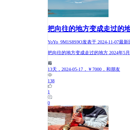
把向往的地方变成走过的
YoYo_9M1S8S9O
发表于
2024-11-07
最新
把向往的地方变成走过的地方 2024年5
13
天
，2024-05-17
，￥7000
，和朋友
138
1
0