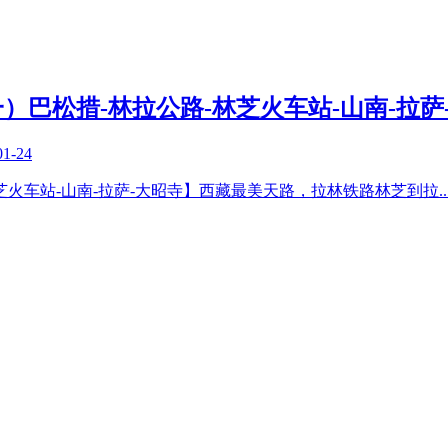
）巴松措-林拉公路-林芝火车站-山南-拉萨
01-24
公路-林芝火车站-山南-拉萨-大昭寺】西藏最美天路，拉林铁路林芝到拉
..