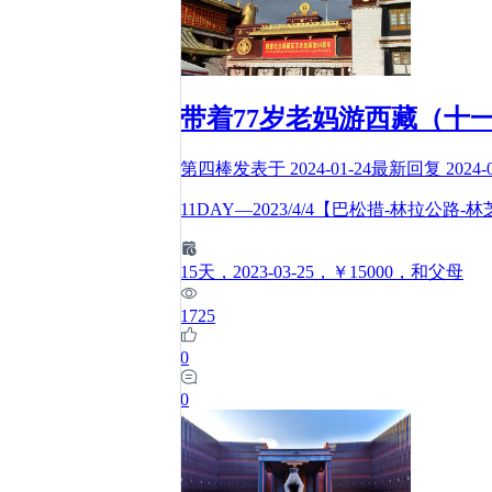
带着77岁老妈游西藏（十一
第四棒
发表于
2024-01-24
最新回复
2024-
11DAY—2023/4/4【巴松措-林拉
15
天
，2023-03-25
，￥15000
，和父母
1725
0
0