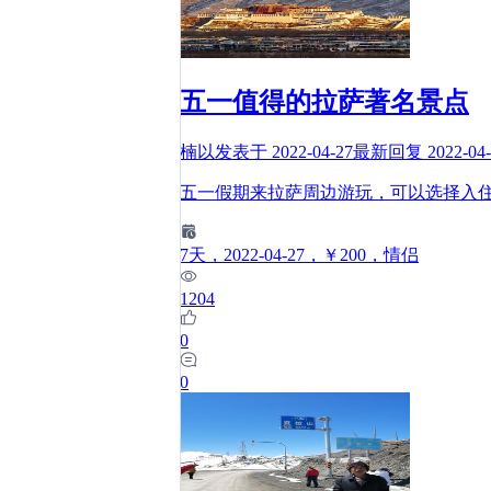
五一值得的拉萨著名景点
楠以
发表于
2022-04-27
最新回复
2022-04
五一假期来拉萨周边游玩，可以选择入
7
天
，2022-04-27
，￥200
，情侣
1204
0
0