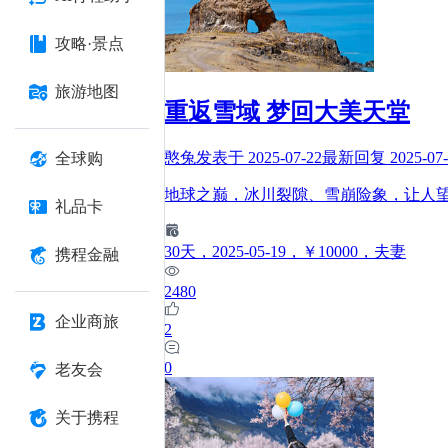
攻略·景点
旅游地图
重返雪域 梦回大美天堂
憨兔
发表于
2025-07-22
最新回复
2025-07
全球购
地球之巅，冰川裂隙、雪崩险象，让人
礼品卡
30
天
，2025-05-19
，￥10000
，夫妻
携程金融
2480
企业商旅
2
0
老友会
关于携程