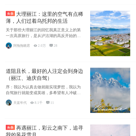
大理丽江：这里的空气有点稀
薄，人们过着乌托邦的生活
关于那些大理丽江的回忆我真正意义上的第
一次高原旅行，是从泸沽湖的高反开始的，
因为感冒
阿拖拖晓君

2.0万

28
道阻且长，最好的人注定会到身边
（丽江、迪庆自驾）
序：我以为认真去做就能实现梦想，我以为
自驾旅行就能变成英雄，多希望有人冲破疑
惑带我向
天蓝年代

8.1千

11
再遇丽江，彩云之南下，追寻
我的风花雪月