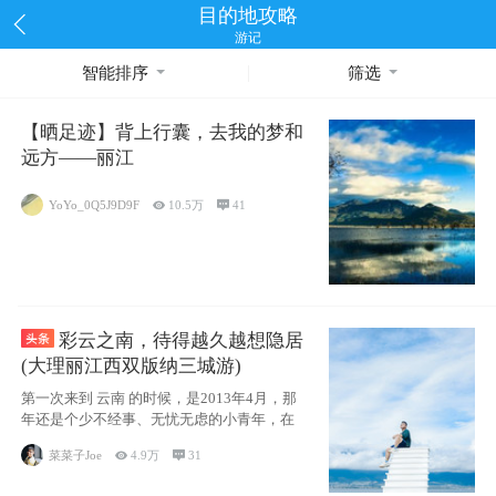
目的地攻略
游记
智能排序
筛选
【晒足迹】背上行囊，去我的梦和
远方——丽江
YoYo_0Q5J9D9F

10.5万

41
彩云之南，待得越久越想隐居
(大理丽江西双版纳三城游)
第一次来到 云南 的时候，是2013年4月，那
年还是个少不经事、无忧无虑的小青年，在
菜菜子Joe

4.9万

31