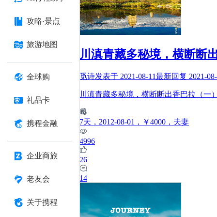
攻略·景点
旅游地图
川滇青藏多秘境，横断断
觅诗
发表于
2021-08-11
最新回复
2021-08
全球购
川滇青藏多秘境，横断断出香巴拉（一）
礼品卡
7
天
，2012-08-01
，￥4000
，夫妻
携程金融
4996
企业商旅
26
14
老友会
关于携程