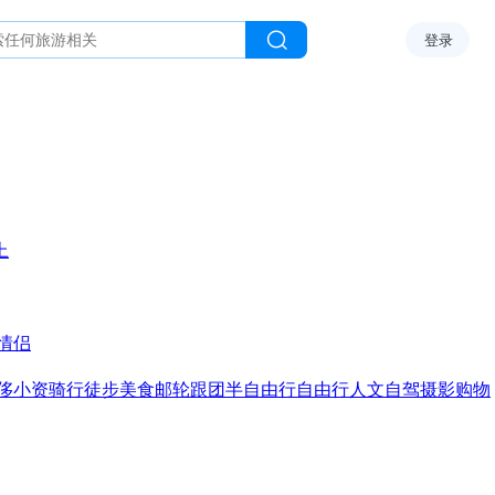
登录
上
情侣
侈
小资
骑行
徒步
美食
邮轮
跟团
半自由行
自由行
人文
自驾
摄影
购物