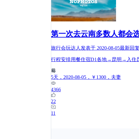
第一次去云南多数人都会
旅行会玩达人
发表于
2020-08-05
最新回
行程安排用餐住宿D1各地→昆明→入住
5
天
，2020-08-05
，￥1300
，夫妻
4366
22
11