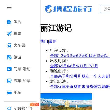
酒店
丽江
游记
机票
热门
|
最新
火车票
行程天数
：
全部
1-2天
3-5天
6-8天
9-14天
15天以
旅游
出发时间
：
全部
3-5月
6-8月
9-11月
12-2月
门票·活动
和谁出行
：
全部
亲子
和父母
和朋友
一个人
夫妻
汽车·船票
游记玩法
：
全部
火车
美食林
周末游
省钱
穷游
奢
用车
NEW
AI行程助手