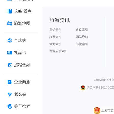
攻略·景点
旅游资讯
旅游地图
宾馆索引
攻略索引
机票索引
网站导航
全球购
旅游索引
邮轮索引
企业差旅索引
礼品卡
携程金融
Copyright©
19
企业商旅
沪公网备310105020
老友会
关于携程
上海市监