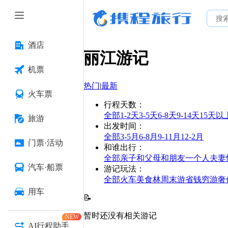
酒店
丽江
游记
机票
热门
|
最新
火车票
行程天数
：
全部
1-2天
3-5天
6-8天
9-14天
15天以
旅游
出发时间
：
全部
3-5月
6-8月
9-11月
12-2月
门票·活动
和谁出行
：
全部
亲子
和父母
和朋友
一个人
夫妻
汽车·船票
游记玩法
：
全部
火车
美食林
周末游
省钱
穷游
奢
用车
📝
暂时还没有相关游记
NEW
AI行程助手