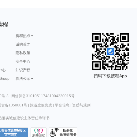
携程
携程热点
诚聘英才
隐私政策
安全中心
中心
知识产权
扫码下载携程App
 Group
算法公示
0号-3
|
网信算备310105117481904230015号
食备1050001号
|
旅游度假资质
|
平台信息
|
资质与规则
站落实诚信建设主体责任承诺书