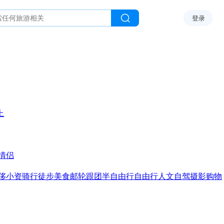
登录
上
情侣
侈
小资
骑行
徒步
美食
邮轮
跟团
半自由行
自由行
人文
自驾
摄影
购物