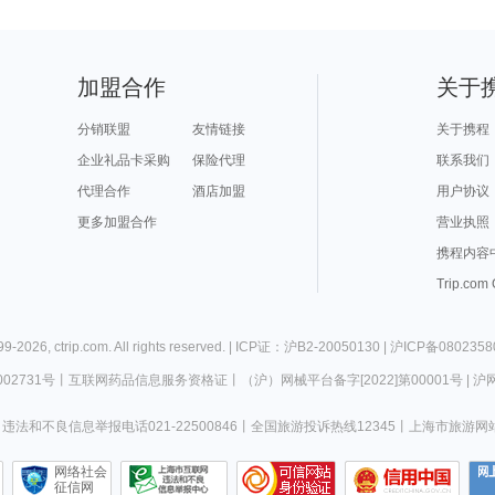
加盟合作
关于
分销联盟
友情链接
关于携程
企业礼品卡采购
保险代理
联系我们
代理合作
酒店加盟
用户协议
更多加盟合作
营业执照
携程内容
Trip.com
99-
2026
,
ctrip.com
. All rights reserved. |
ICP证：沪B2-20050130
|
沪ICP备0802358
02731号
丨
互联网药品信息服务资格证
丨
（沪）网械平台备字[2022]第00001号
|
沪网
违法和不良信息举报电话021-22500846
丨
全国旅游投诉热线12345
丨
上海市旅游网
网络社会
征信网