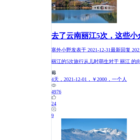
去了云南丽江5次，这些小
塞外小野
发表于
2021-12-31
最新回复
202
丽江的5次旅行从儿时萌生对于 丽江 
4
天
，2021-12-01
，￥2000
，一个人
4976
24
9