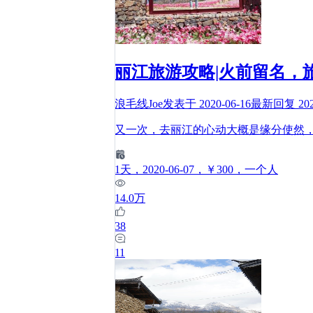
丽江旅游攻略|火前留名，
浪毛线Joe
发表于
2020-06-16
最新回复
20
又一次，去丽江的心动大概是缘分使然
1
天
，2020-06-07
，￥300
，一个人
14.0万
38
11