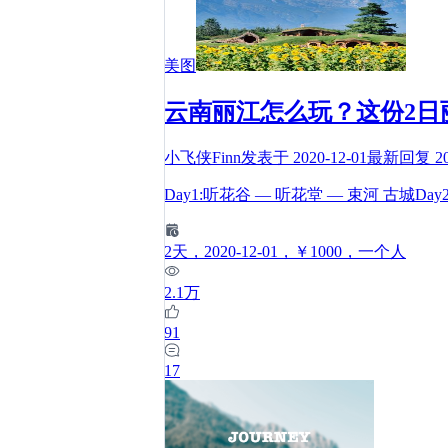
美图
云南丽江怎么玩？这份2日
小飞侠Finn
发表于
2020-12-01
最新回复
2
Day1:听花谷 — 听花堂 — 束河 古城Day
2
天
，2020-12-01
，￥1000
，一个人
2.1万
91
17