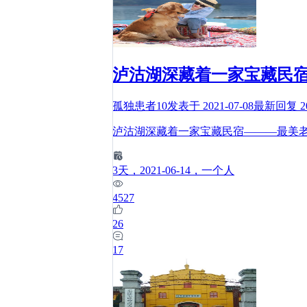
泸沽湖深藏着一家宝藏民
孤独患者10
发表于
2021-07-08
最新回复
2
泸沽湖深藏着一家宝藏民宿———最美
3
天
，2021-06-14
，一个人
4527
26
17