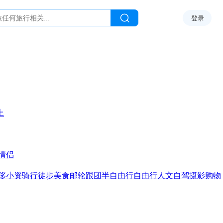
登录
上
情侣
侈
小资
骑行
徒步
美食
邮轮
跟团
半自由行
自由行
人文
自驾
摄影
购物