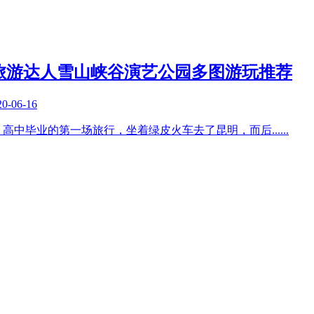
旅游达人雪山峡谷演艺公园多图游玩推荐
20-06-16
，高中毕业的第一场旅行，坐着绿皮火车去了昆明，而后
......