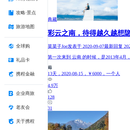
攻略·景点
典藏
旅游地图
彩云之南，待得越久越想隐
全球购
菜菜子Joe
发表于
2020-09-07
最新回复
20
第一次来到 云南 的时候，是2013年
礼品卡
13
天
，2020-08-15
，￥6000
，一个人
携程金融
4.9万
企业商旅
128
老友会
31
关于携程