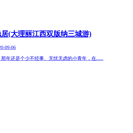
居(大理丽江西双版纳三城游)
20-09-06
4月，那年还是个少不经事、无忧无虑的小青年，在
......