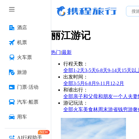
酒店
丽江
游记
机票
热门
|
最新
火车票
行程天数
：
全部
1-2天
3-5天
6-8天
9-14天
15天以
旅游
出发时间
：
全部
3-5月
6-8月
9-11月
12-2月
门票·活动
和谁出行
：
全部
亲子
和父母
和朋友
一个人
夫妻
汽车·船票
游记玩法
：
全部
火车
美食林
周末游
省钱
穷游
奢
用车
NEW
AI行程助手