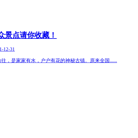
众景点请你收藏！
1-12-31
的向往，是家家有水，户户有花的神秘古镇。原来全国
......