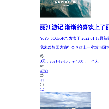
丽江游记 渐渐的喜欢上了
YoYo_5C6B5F7V
发表于
2022-01-18
最新
我未曾想因为旅行会喜欢上一座城市因
3
天
，2021-12-15
，￥4500
，一个人
4789
44
12