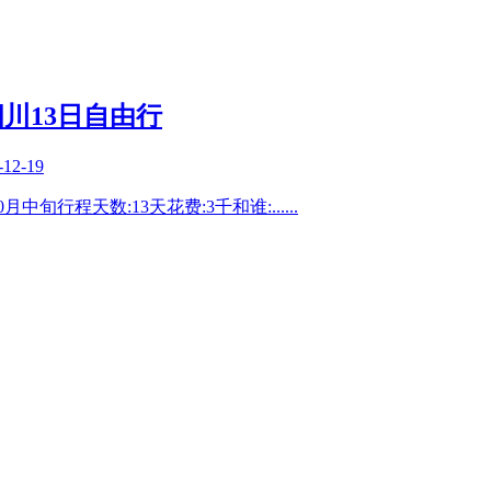
川13日自由行
-12-19
0月中旬行程天数:13天花费:3千和谁:
......