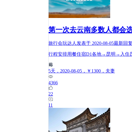
第一次去云南多数人都会
旅行会玩达人
发表于
2020-08-05
最新回
行程安排用餐住宿D1各地→昆明→入住
5
天
，2020-08-05
，￥1300
，夫妻
4366
22
11