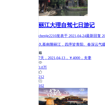
丽江大理自驾七日游记
chenjie2210
发表于
2021-04-24
最新回复
2
久慕南陲丽江，四序皆青阳。春深云气
7
天
，2021-04-13
，￥4000
，夫妻
3.0万
212
102