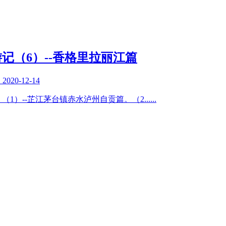
游记（6）--香格里拉丽江篇
复
2020-12-14
篇：（1）--芷江茅台镇赤水泸州自贡篇。（2
......