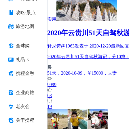
攻略·景点
实用
旅游地图
2020年云贵川51天自驾秋
全球购
轩尼诗@1963
发表于
2020-12-20
最新回
2020年云贵川51天自驾秋游记，分10
礼品卡
51
天
，2020-10-09
，￥15000
，夫妻
携程金融
9999
企业商旅
63
19
老友会
关于携程