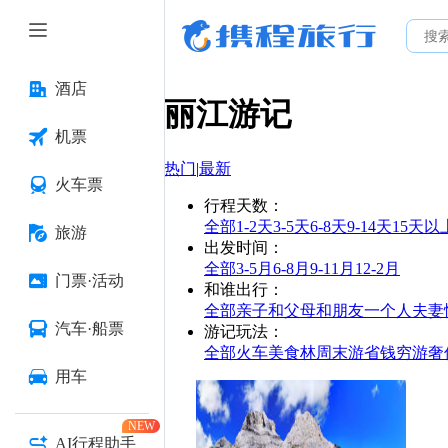
酒店
丽江
游记
机票
热门
|
最新
火车票
行程天数
：
全部
1-2天
3-5天
6-8天
9-14天
15天以
旅游
出发时间
：
全部
3-5月
6-8月
9-11月
12-2月
门票·活动
和谁出行
：
全部
亲子
和父母
和朋友
一个人
夫妻
汽车·船票
游记玩法
：
全部
火车
美食林
周末游
省钱
穷游
奢
用车
NEW
AI行程助手