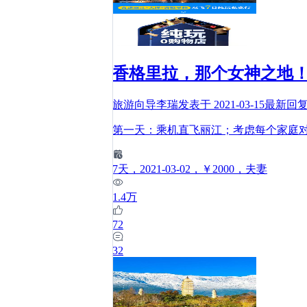
香格里拉，那个女神之地
旅游向导李瑞
发表于
2021-03-15
最新回
第一天：乘机直飞丽江；考虑每个家庭
7
天
，2021-03-02
，￥2000
，夫妻
1.4万
72
32