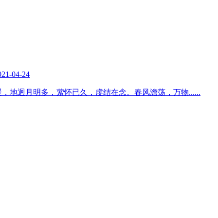
021-04-24
暖，地迥月明多，萦怀已久，虔结在念。春风澹荡，万物
......