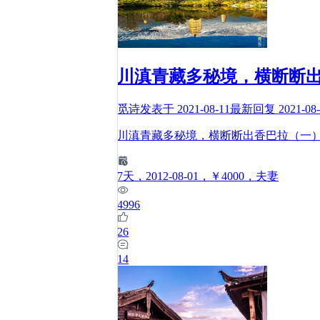
川滇青藏多秘境，横断断
觅诗
发表于
2021-08-11
最新回复
2021-08
川滇青藏多秘境，横断断出香巴拉（一）
7
天
，2012-08-01
，￥4000
，夫妻
4996
26
14