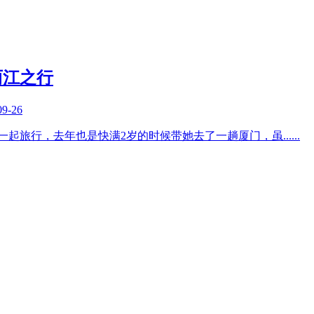
丽江之行
09-26
一起旅行，去年也是快满2岁的时候带她去了一趟厦门，虽
......