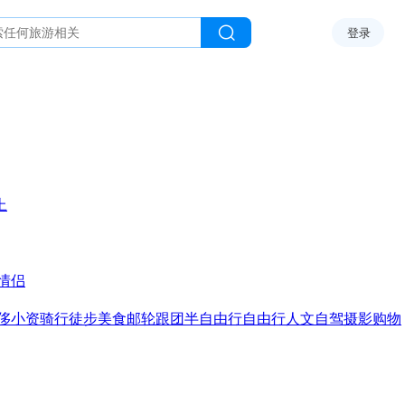
登录
上
情侣
侈
小资
骑行
徒步
美食
邮轮
跟团
半自由行
自由行
人文
自驾
摄影
购物