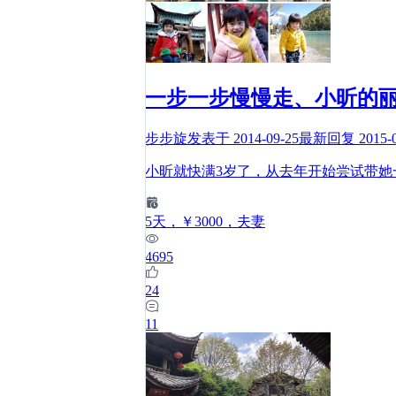
一步一步慢慢走、小昕的
步步旋
发表于
2014-09-25
最新回复
2015-
小昕就快满3岁了，从去年开始尝试带她
5
天
，￥3000
，夫妻
4695
24
11