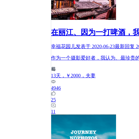
在丽江、因为一打啤酒，
幸福花园儿
发表于
2020-06-23
最新回复
2
作为一个摄影爱好者，我认为、最珍贵
13
天
，￥2000
，夫妻
4946
25
11