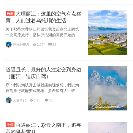
大理丽江：这里的空气有点稀
薄，人们过着乌托邦的生活
关于那些大理丽江的回忆我真正意义上的第
一次高原旅行，是从泸沽湖的高反开始的，
因为感冒
阿拖拖晓君

2.0万

28
道阻且长，最好的人注定会到身边
（丽江、迪庆自驾）
序：我以为认真去做就能实现梦想，我以为
自驾旅行就能变成英雄，多希望有人冲破疑
惑带我向
天蓝年代

8.1千

11
再遇丽江，彩云之南下，追寻
我的风花雪月