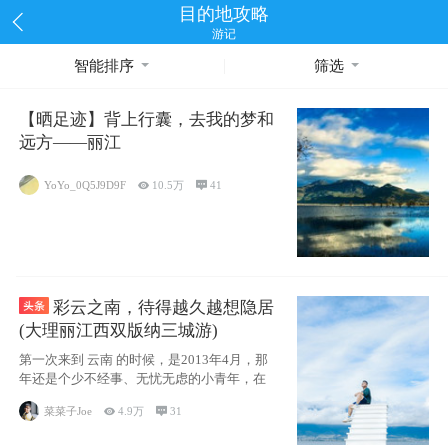
目的地攻略
游记
智能排序
筛选
【晒足迹】背上行囊，去我的梦和
远方——丽江
YoYo_0Q5J9D9F

10.5万

41
彩云之南，待得越久越想隐居
(大理丽江西双版纳三城游)
第一次来到 云南 的时候，是2013年4月，那
年还是个少不经事、无忧无虑的小青年，在
菜菜子Joe

4.9万

31