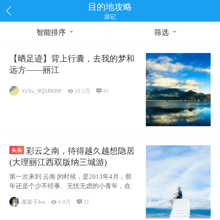
目的地攻略
游记
智能排序
筛选
【晒足迹】背上行囊，去我的梦和
远方——丽江
YoYo_0Q5J9D9F

10.5万

41
彩云之南，待得越久越想隐居
(大理丽江西双版纳三城游)
第一次来到 云南 的时候，是2013年4月，那
年还是个少不经事、无忧无虑的小青年，在
菜菜子Joe

4.9万

31