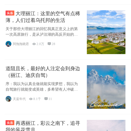
大理丽江：这里的空气有点稀
薄，人们过着乌托邦的生活
关于那些大理丽江的回忆我真正意义上的第
一次高原旅行，是从泸沽湖的高反开始的，
因为感冒
阿拖拖晓君

2.0万

28
道阻且长，最好的人注定会到身边
（丽江、迪庆自驾）
序：我以为认真去做就能实现梦想，我以为
自驾旅行就能变成英雄，多希望有人冲破疑
惑带我向
天蓝年代

8.1千

11
再遇丽江，彩云之南下，追寻
我的风花雪月