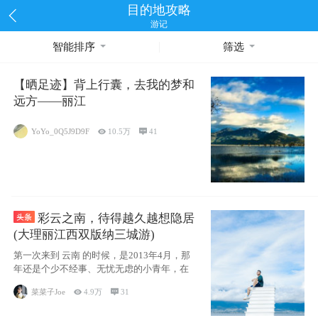
目的地攻略
游记
智能排序
筛选
【晒足迹】背上行囊，去我的梦和
远方——丽江
YoYo_0Q5J9D9F

10.5万

41
彩云之南，待得越久越想隐居
(大理丽江西双版纳三城游)
第一次来到 云南 的时候，是2013年4月，那
年还是个少不经事、无忧无虑的小青年，在
菜菜子Joe

4.9万

31