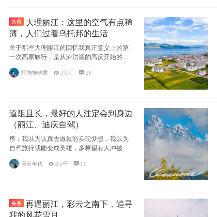
大理丽江：这里的空气有点稀
薄，人们过着乌托邦的生活
关于那些大理丽江的回忆我真正意义上的第
一次高原旅行，是从泸沽湖的高反开始的，
因为感冒
阿拖拖晓君

2.0万

28
道阻且长，最好的人注定会到身边
（丽江、迪庆自驾）
序：我以为认真去做就能实现梦想，我以为
自驾旅行就能变成英雄，多希望有人冲破疑
惑带我向
天蓝年代

8.1千

11
再遇丽江，彩云之南下，追寻
我的风花雪月