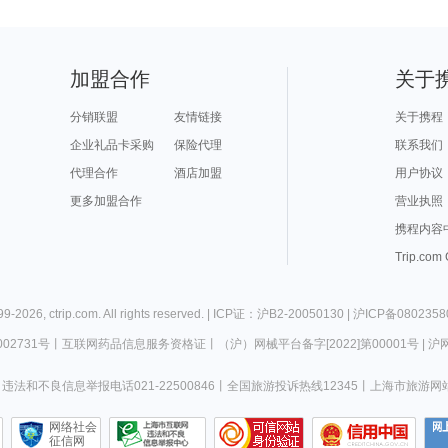
加盟合作
关于
分销联盟
友情链接
关于携程
企业礼品卡采购
保险代理
联系我们
代理合作
酒店加盟
用户协议
更多加盟合作
营业执照
携程内容
Trip.com
99-
2026
,
ctrip.com
. All rights reserved. |
ICP证：沪B2-20050130
|
沪ICP备0802358
02731号
丨
互联网药品信息服务资格证
丨
（沪）网械平台备字[2022]第00001号
|
沪网
违法和不良信息举报电话021-22500846
丨
全国旅游投诉热线12345
丨
上海市旅游网
网络社会
征信网