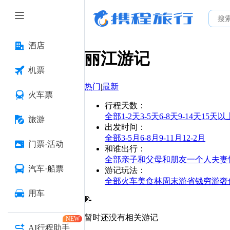
酒店
丽江
游记
机票
热门
|
最新
火车票
行程天数
：
全部
1-2天
3-5天
6-8天
9-14天
15天以
旅游
出发时间
：
全部
3-5月
6-8月
9-11月
12-2月
门票·活动
和谁出行
：
全部
亲子
和父母
和朋友
一个人
夫妻
汽车·船票
游记玩法
：
全部
火车
美食林
周末游
省钱
穷游
奢
用车
📝
暂时还没有相关游记
NEW
AI行程助手