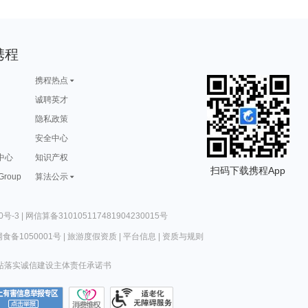
携程
携程热点
诚聘英才
隐私政策
安全中心
中心
知识产权
扫码下载携程App
 Group
算法公示
0号-3
|
网信算备310105117481904230015号
食备1050001号
|
旅游度假资质
|
平台信息
|
资质与规则
站落实诚信建设主体责任承诺书