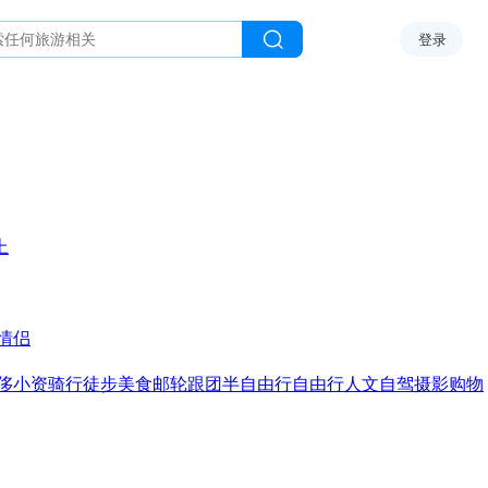
登录
上
情侣
侈
小资
骑行
徒步
美食
邮轮
跟团
半自由行
自由行
人文
自驾
摄影
购物