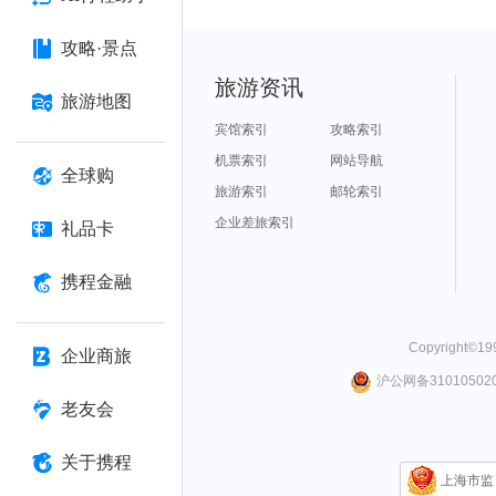
攻略·景点
旅游资讯
旅游地图
宾馆索引
攻略索引
机票索引
网站导航
全球购
旅游索引
邮轮索引
企业差旅索引
礼品卡
携程金融
Copyright©
19
企业商旅
沪公网备310105020
老友会
关于携程
上海市监