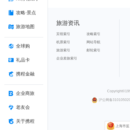
攻略·景点
旅游资讯
旅游地图
宾馆索引
攻略索引
机票索引
网站导航
全球购
旅游索引
邮轮索引
企业差旅索引
礼品卡
携程金融
Copyright©
19
企业商旅
沪公网备310105020
老友会
关于携程
上海市监