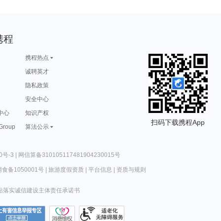
携程
携程热点
诚聘英才
隐私政策
安全中心
中心
知识产权
扫码下载携程App
 Group
算法公示
0号-3
|
网信算备310105117481904230015号
食备1050001号
|
旅游度假资质
|
平台信息
|
资质与规则
站落实诚信建设主体责任承诺书