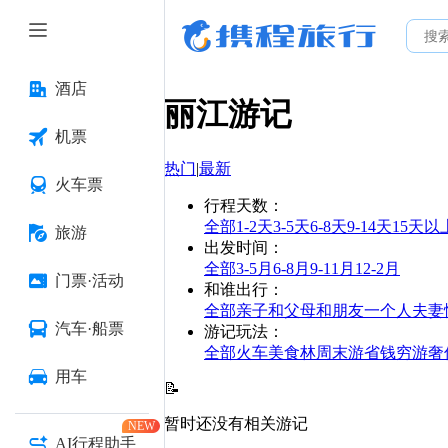
酒店
丽江
游记
机票
热门
|
最新
火车票
行程天数
：
全部
1-2天
3-5天
6-8天
9-14天
15天以
旅游
出发时间
：
全部
3-5月
6-8月
9-11月
12-2月
门票·活动
和谁出行
：
全部
亲子
和父母
和朋友
一个人
夫妻
汽车·船票
游记玩法
：
全部
火车
美食林
周末游
省钱
穷游
奢
用车
📝
暂时还没有相关游记
NEW
AI行程助手