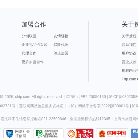
加盟合作
关于
分销联盟
友情链接
关于携程
企业礼品卡采购
保险代理
联系我们
代理合作
酒店加盟
用户协议
更多加盟合作
营业执照
携程内容
Trip.com
99-
2026
,
ctrip.com
. All rights reserved. |
ICP证：沪B2-20050130
|
沪ICP备0802358
02731号
丨
互联网药品信息服务资格证
丨
（沪）网械平台备字[2022]第00001号
|
沪网
违法和不良信息举报电话021-22500846
丨
全国旅游投诉热线12345
丨
上海市旅游网
网络社会
征信网