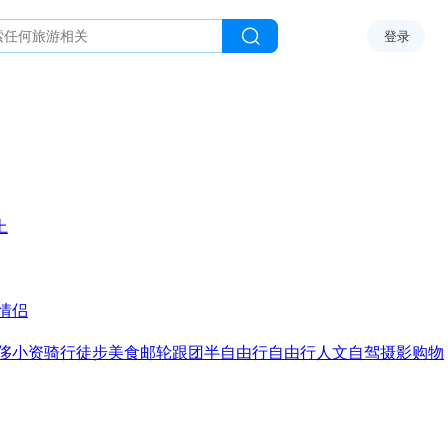
登录
上
情侣
侈
小资
骑行
徒步
美食
邮轮
跟团
半自由行
自由行
人文
自驾
摄影
购物