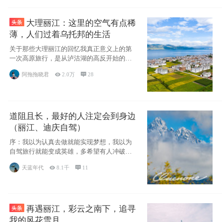
大理丽江：这里的空气有点稀
薄，人们过着乌托邦的生活
关于那些大理丽江的回忆我真正意义上的第
一次高原旅行，是从泸沽湖的高反开始的，
因为感冒
阿拖拖晓君

2.0万

28
道阻且长，最好的人注定会到身边
（丽江、迪庆自驾）
序：我以为认真去做就能实现梦想，我以为
自驾旅行就能变成英雄，多希望有人冲破疑
惑带我向
天蓝年代

8.1千

11
再遇丽江，彩云之南下，追寻
我的风花雪月