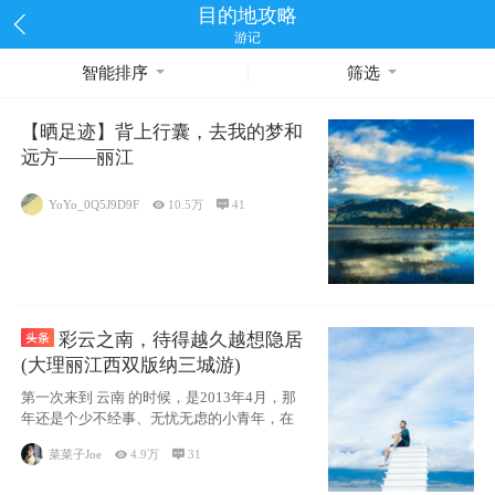
目的地攻略
游记
智能排序
筛选
【晒足迹】背上行囊，去我的梦和
远方——丽江
YoYo_0Q5J9D9F

10.5万

41
彩云之南，待得越久越想隐居
(大理丽江西双版纳三城游)
第一次来到 云南 的时候，是2013年4月，那
年还是个少不经事、无忧无虑的小青年，在
菜菜子Joe

4.9万

31