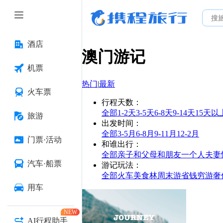
酒店
澳门
游记
机票
热门
|
最新
火车票
行程天数
：
全部
1-2天
3-5天
6-8天
9-14天
15天以
旅游
出发时间
：
全部
3-5月
6-8月
9-11月
12-2月
门票·活动
和谁出行
：
全部
亲子
和父母
和朋友
一个人
夫妻
汽车·船票
游记玩法
：
全部
火车
美食林
周末游
省钱
穷游
奢
用车
NEW
AI行程助手