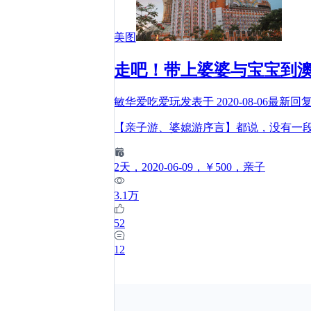
美图
走吧！带上婆婆与宝宝到
敏华爱吃爱玩
发表于
2020-08-06
最新回
【亲子游、婆媳游序言】都说，没有一
2
天
，2020-06-09
，￥500
，亲子
3.1万
52
12