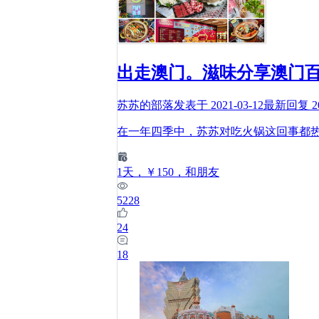
出走澳门。滋味分享澳门
苏苏的部落
发表于
2021-03-12
最新回复
2
在一年四季中，苏苏对吃火锅这回事都
1
天
，￥150
，和朋友
5228
24
18