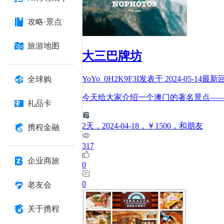
攻略·景点
旅游地图
大三巴牌坊
YoYo_0H2K9F3I
发表于
2024-05-14
最新
全球购
今天给大家介绍一个澳门的著名景点——
礼品卡
2
天
，2024-04-18
，￥1500
，和朋友
携程金融
317
企业商旅
0
0
老友会
关于携程