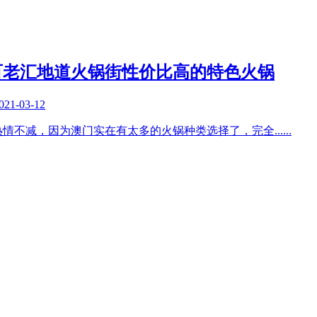
百老汇地道火锅街性价比高的特色火锅
021-03-12
热情不减，因为澳门实在有太多的火锅种类选择了，完全
......