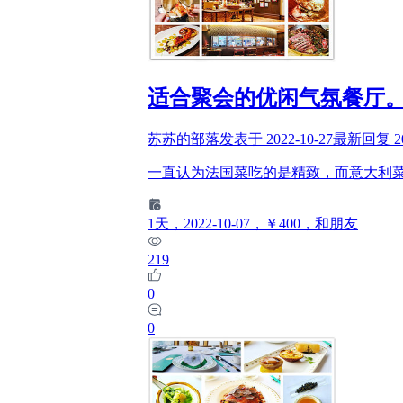
适合聚会的优闲气氛餐厅
苏苏的部落
发表于
2022-10-27
最新回复
2
一直认为法国菜吃的是精致，而意大利
1
天
，2022-10-07
，￥400
，和朋友
219
0
0