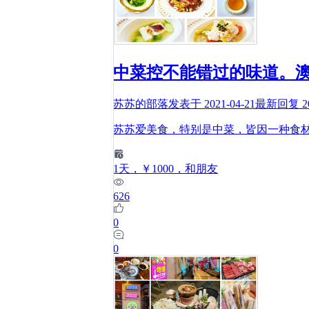
中菜控不能错过的味道。
苏苏的部落
发表于
2021-04-21
最新回复
2
苏苏爱美食，特别是中菜，皆因一种食
1
天
，￥1000
，和朋友
626
0
0