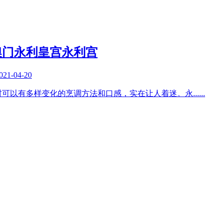
澳门永利皇宫永利宫
021-04-20
材可以有多样变化的烹调方法和口感，实在让人着迷。永
......