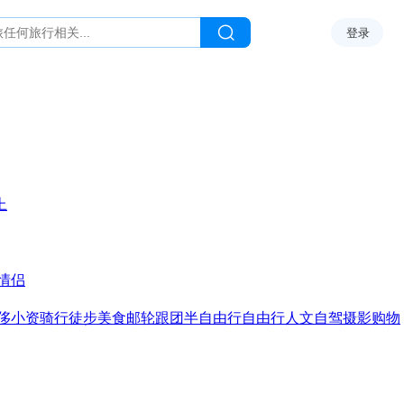
登录
上
情侣
侈
小资
骑行
徒步
美食
邮轮
跟团
半自由行
自由行
人文
自驾
摄影
购物