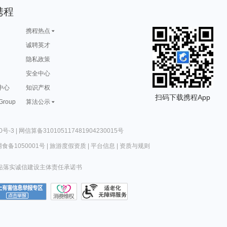
携程
携程热点
诚聘英才
隐私政策
安全中心
中心
知识产权
扫码下载携程App
 Group
算法公示
0号-3
|
网信算备310105117481904230015号
食备1050001号
|
旅游度假资质
|
平台信息
|
资质与规则
站落实诚信建设主体责任承诺书