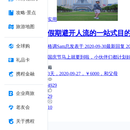
攻略·景点
实用
旅游地图
假期避开人流的一站式目
全球购
格调Sam总
发表于
2020-09-30
最新回复
2
国庆节马上就要到啦，小伙伴们都计划
礼品卡
3
天
，2020-09-27
，￥6000
，和父母
携程金融
4929
企业商旅
29
10
老友会
关于携程