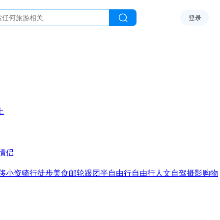
登录
上
情侣
侈
小资
骑行
徒步
美食
邮轮
跟团
半自由行
自由行
人文
自驾
摄影
购物