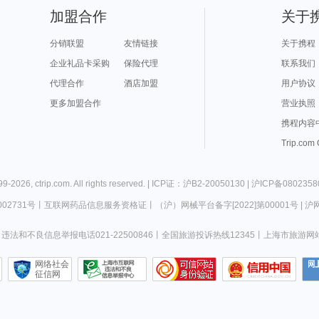
加盟合作
关于
分销联盟
友情链接
关于携程
企业礼品卡采购
保险代理
联系我们
代理合作
酒店加盟
用户协议
更多加盟合作
营业执照
携程内容
Trip.com
99-
2026
,
ctrip.com
. All rights reserved. |
ICP证：沪B2-20050130
|
沪ICP备0802358
02731号
丨
互联网药品信息服务资格证
丨
（沪）网械平台备字[2022]第00001号
|
沪网
违法和不良信息举报电话021-22500846
丨
全国旅游投诉热线12345
丨
上海市旅游网
网络社会
征信网