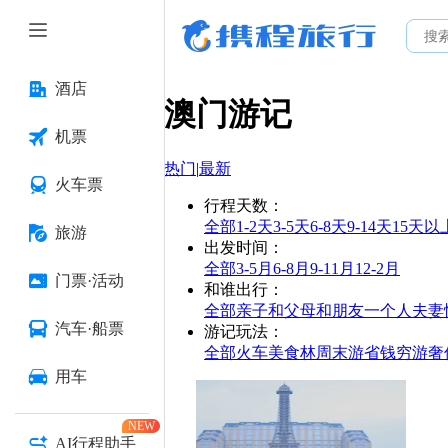
酒店
澳门
游记
机票
热门
|
最新
火车票
行程天数
：
全部
1-2天
3-5天
6-8天
9-14天
15天以
旅游
出发时间
：
全部
3-5月
6-8月
9-11月
12-2月
门票·活动
和谁出行
：
全部
亲子
和父母
和朋友
一个人
夫妻
汽车·船票
游记玩法
：
全部
火车
美食林
周末游
省钱
穷游
奢
用车
NEW
AI行程助手