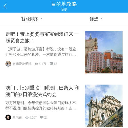
目的地攻略
游记
智能排序
筛选
走吧！带上婆婆与宝宝到澳门来一
趟觅食之旅！
【亲子游、婆媳游序言】都说，没有一段旅
行检验不出来的真爱。一对情侣通过旅行的
相处能够
敏华爱吃爱玩

3.1万

12
澳门，旧别重临｜睡澳门巴黎人 和
澳门的3日浪漫法式约会
万万没想到，今年依然可以去澳门游玩！不
得不说澳门疫情防控真的做得特别好！连续
200天
鱼老蓓

1.2万

21