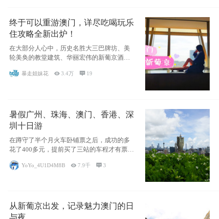
终于可以重游澳门，详尽吃喝玩乐
住攻略全新出炉！
在大部分人心中，历史名胜大三巴牌坊、美
轮美奂的教堂建筑、华丽宏伟的新葡京酒
店、中西南
暴走姐妹花

3.4万

19
暑假广州、珠海、澳门、香港、深
圳十日游
在蹲守了半个月火车卧铺票之后，成功的多
花了400多元，提前买了三站的车程才有票并
且票
YoYo_4U1D4M8B

7.9千

3
从新葡京出发，记录魅力澳门的日
与夜