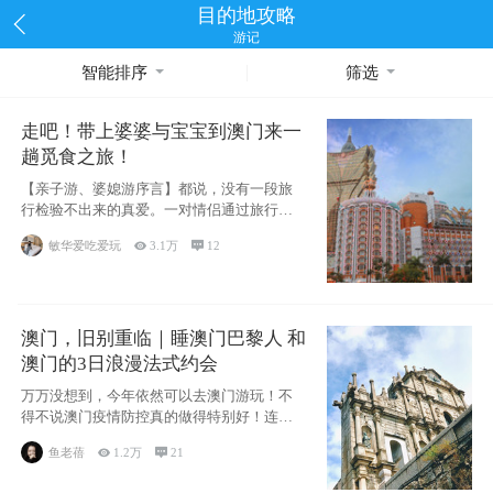
目的地攻略
游记
智能排序
筛选
走吧！带上婆婆与宝宝到澳门来一
趟觅食之旅！
【亲子游、婆媳游序言】都说，没有一段旅
行检验不出来的真爱。一对情侣通过旅行的
相处能够
敏华爱吃爱玩

3.1万

12
澳门，旧别重临｜睡澳门巴黎人 和
澳门的3日浪漫法式约会
万万没想到，今年依然可以去澳门游玩！不
得不说澳门疫情防控真的做得特别好！连续
200天
鱼老蓓

1.2万

21