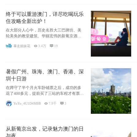
终于可以重游澳门，详尽吃喝玩乐
住攻略全新出炉！
在大部分人心中，历史名胜大三巴牌坊、美
轮美奂的教堂建筑、华丽宏伟的新葡京酒
店、中西南
暴走姐妹花

3.4万

19
暑假广州、珠海、澳门、香港、深
圳十日游
在蹲守了半个月火车卧铺票之后，成功的多
花了400多元，提前买了三站的车程才有票并
且票
YoYo_4U1D4M8B

7.9千

3
从新葡京出发，记录魅力澳门的日
与夜