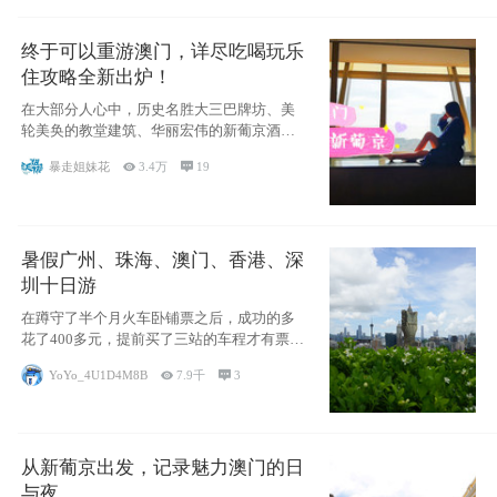
终于可以重游澳门，详尽吃喝玩乐
住攻略全新出炉！
在大部分人心中，历史名胜大三巴牌坊、美
轮美奂的教堂建筑、华丽宏伟的新葡京酒
店、中西南
暴走姐妹花

3.4万

19
暑假广州、珠海、澳门、香港、深
圳十日游
在蹲守了半个月火车卧铺票之后，成功的多
花了400多元，提前买了三站的车程才有票并
且票
YoYo_4U1D4M8B

7.9千

3
从新葡京出发，记录魅力澳门的日
与夜