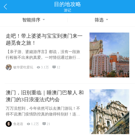
目的地攻略
游记
智能排序
筛选
走吧！带上婆婆与宝宝到澳门来一
趟觅食之旅！
【亲子游、婆媳游序言】都说，没有一段旅
行检验不出来的真爱。一对情侣通过旅行的
相处能够
敏华爱吃爱玩

3.1万

12
澳门，旧别重临｜睡澳门巴黎人 和
澳门的3日浪漫法式约会
万万没想到，今年依然可以去澳门游玩！不
得不说澳门疫情防控真的做得特别好！连续
200天
鱼老蓓

1.2万

21