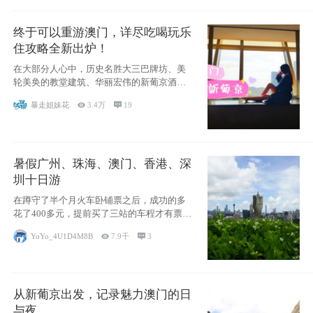
终于可以重游澳门，详尽吃喝玩乐
住攻略全新出炉！
在大部分人心中，历史名胜大三巴牌坊、美
轮美奂的教堂建筑、华丽宏伟的新葡京酒
店、中西南
暴走姐妹花

3.4万

19
暑假广州、珠海、澳门、香港、深
圳十日游
在蹲守了半个月火车卧铺票之后，成功的多
花了400多元，提前买了三站的车程才有票并
且票
YoYo_4U1D4M8B

7.9千

3
从新葡京出发，记录魅力澳门的日
与夜