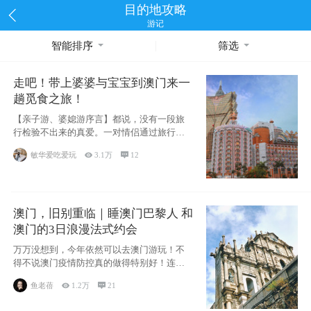
目的地攻略
游记
智能排序
筛选
走吧！带上婆婆与宝宝到澳门来一
趟觅食之旅！
【亲子游、婆媳游序言】都说，没有一段旅
行检验不出来的真爱。一对情侣通过旅行的
相处能够
敏华爱吃爱玩

3.1万

12
澳门，旧别重临｜睡澳门巴黎人 和
澳门的3日浪漫法式约会
万万没想到，今年依然可以去澳门游玩！不
得不说澳门疫情防控真的做得特别好！连续
200天
鱼老蓓

1.2万

21