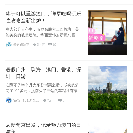
终于可以重游澳门，详尽吃喝玩乐
住攻略全新出炉！
在大部分人心中，历史名胜大三巴牌坊、美
轮美奂的教堂建筑、华丽宏伟的新葡京酒
店、中西南
暴走姐妹花

3.4万

19
暑假广州、珠海、澳门、香港、深
圳十日游
在蹲守了半个月火车卧铺票之后，成功的多
花了400多元，提前买了三站的车程才有票并
且票
YoYo_4U1D4M8B

7.9千

3
从新葡京出发，记录魅力澳门的日
与夜