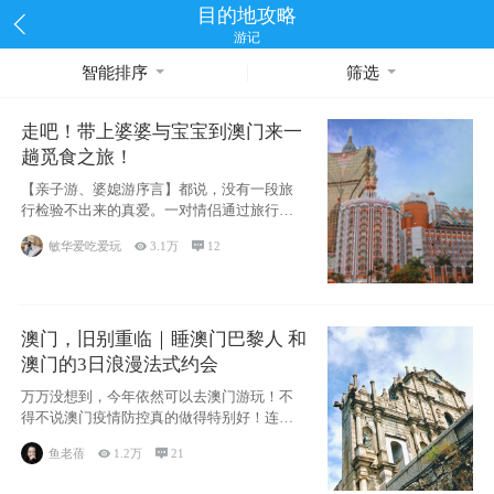
目的地攻略
游记
智能排序
筛选
走吧！带上婆婆与宝宝到澳门来一
趟觅食之旅！
【亲子游、婆媳游序言】都说，没有一段旅
行检验不出来的真爱。一对情侣通过旅行的
相处能够
敏华爱吃爱玩

3.1万

12
澳门，旧别重临｜睡澳门巴黎人 和
澳门的3日浪漫法式约会
万万没想到，今年依然可以去澳门游玩！不
得不说澳门疫情防控真的做得特别好！连续
200天
鱼老蓓

1.2万

21