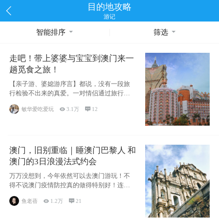
目的地攻略
游记
智能排序
筛选
走吧！带上婆婆与宝宝到澳门来一
趟觅食之旅！
【亲子游、婆媳游序言】都说，没有一段旅
行检验不出来的真爱。一对情侣通过旅行的
相处能够
敏华爱吃爱玩

3.1万

12
澳门，旧别重临｜睡澳门巴黎人 和
澳门的3日浪漫法式约会
万万没想到，今年依然可以去澳门游玩！不
得不说澳门疫情防控真的做得特别好！连续
200天
鱼老蓓

1.2万

21