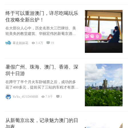
终于可以重游澳门，详尽吃喝玩乐
住攻略全新出炉！
在大部分人心中，历史名胜大三巴牌坊、美
轮美奂的教堂建筑、华丽宏伟的新葡京酒
店、中西南
暴走姐妹花

3.4万

19
暑假广州、珠海、澳门、香港、深
圳十日游
在蹲守了半个月火车卧铺票之后，成功的多
花了400多元，提前买了三站的车程才有票并
且票
YoYo_4U1D4M8B

7.9千

3
从新葡京出发，记录魅力澳门的日
与夜