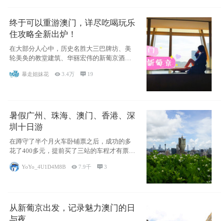
终于可以重游澳门，详尽吃喝玩乐
住攻略全新出炉！
在大部分人心中，历史名胜大三巴牌坊、美
轮美奂的教堂建筑、华丽宏伟的新葡京酒
店、中西南
暴走姐妹花

3.4万

19
暑假广州、珠海、澳门、香港、深
圳十日游
在蹲守了半个月火车卧铺票之后，成功的多
花了400多元，提前买了三站的车程才有票并
且票
YoYo_4U1D4M8B

7.9千

3
从新葡京出发，记录魅力澳门的日
与夜