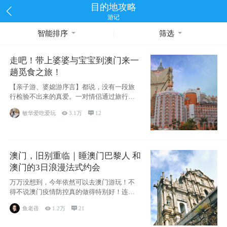
目的地攻略
游记
智能排序
筛选
走吧！带上婆婆与宝宝到澳门来一
趟觅食之旅！
【亲子游、婆媳游序言】都说，没有一段旅
行检验不出来的真爱。一对情侣通过旅行的
相处能够
敏华爱吃爱玩

3.1万

12
澳门，旧别重临｜睡澳门巴黎人 和
澳门的3日浪漫法式约会
万万没想到，今年依然可以去澳门游玩！不
得不说澳门疫情防控真的做得特别好！连续
200天
鱼老蓓

1.2万

21