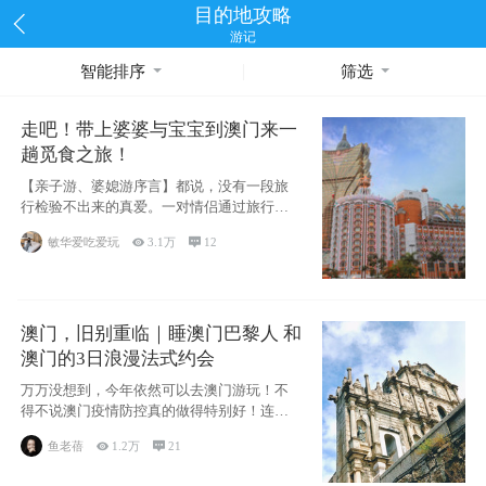
目的地攻略
游记
智能排序
筛选
走吧！带上婆婆与宝宝到澳门来一
趟觅食之旅！
【亲子游、婆媳游序言】都说，没有一段旅
行检验不出来的真爱。一对情侣通过旅行的
相处能够
敏华爱吃爱玩

3.1万

12
澳门，旧别重临｜睡澳门巴黎人 和
澳门的3日浪漫法式约会
万万没想到，今年依然可以去澳门游玩！不
得不说澳门疫情防控真的做得特别好！连续
200天
鱼老蓓

1.2万

21