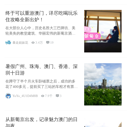
终于可以重游澳门，详尽吃喝玩乐
住攻略全新出炉！
在大部分人心中，历史名胜大三巴牌坊、美
轮美奂的教堂建筑、华丽宏伟的新葡京酒
店、中西南
暴走姐妹花

3.4万

19
暑假广州、珠海、澳门、香港、深
圳十日游
在蹲守了半个月火车卧铺票之后，成功的多
花了400多元，提前买了三站的车程才有票并
且票
YoYo_4U1D4M8B

7.9千

3
从新葡京出发，记录魅力澳门的日
与夜