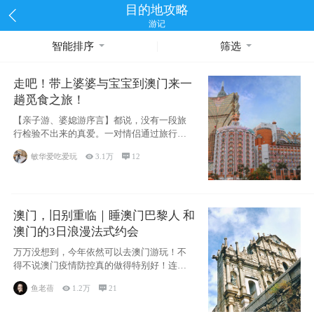
目的地攻略
游记
智能排序
筛选
走吧！带上婆婆与宝宝到澳门来一
趟觅食之旅！
【亲子游、婆媳游序言】都说，没有一段旅
行检验不出来的真爱。一对情侣通过旅行的
相处能够
敏华爱吃爱玩

3.1万

12
澳门，旧别重临｜睡澳门巴黎人 和
澳门的3日浪漫法式约会
万万没想到，今年依然可以去澳门游玩！不
得不说澳门疫情防控真的做得特别好！连续
200天
鱼老蓓

1.2万

21