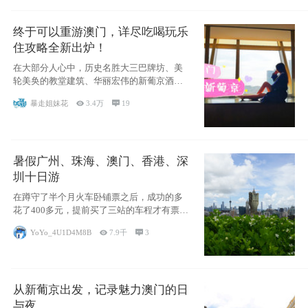
终于可以重游澳门，详尽吃喝玩乐
住攻略全新出炉！
在大部分人心中，历史名胜大三巴牌坊、美
轮美奂的教堂建筑、华丽宏伟的新葡京酒
店、中西南
暴走姐妹花

3.4万

19
暑假广州、珠海、澳门、香港、深
圳十日游
在蹲守了半个月火车卧铺票之后，成功的多
花了400多元，提前买了三站的车程才有票并
且票
YoYo_4U1D4M8B

7.9千

3
从新葡京出发，记录魅力澳门的日
与夜