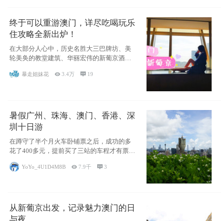
终于可以重游澳门，详尽吃喝玩乐
住攻略全新出炉！
在大部分人心中，历史名胜大三巴牌坊、美
轮美奂的教堂建筑、华丽宏伟的新葡京酒
店、中西南
暴走姐妹花

3.4万

19
暑假广州、珠海、澳门、香港、深
圳十日游
在蹲守了半个月火车卧铺票之后，成功的多
花了400多元，提前买了三站的车程才有票并
且票
YoYo_4U1D4M8B

7.9千

3
从新葡京出发，记录魅力澳门的日
与夜