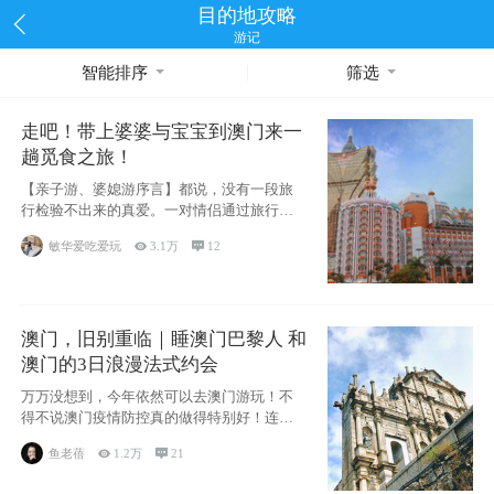
目的地攻略
游记
智能排序
筛选
走吧！带上婆婆与宝宝到澳门来一
趟觅食之旅！
【亲子游、婆媳游序言】都说，没有一段旅
行检验不出来的真爱。一对情侣通过旅行的
相处能够
敏华爱吃爱玩

3.1万

12
澳门，旧别重临｜睡澳门巴黎人 和
澳门的3日浪漫法式约会
万万没想到，今年依然可以去澳门游玩！不
得不说澳门疫情防控真的做得特别好！连续
200天
鱼老蓓

1.2万

21