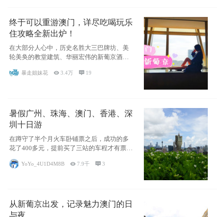
终于可以重游澳门，详尽吃喝玩乐
住攻略全新出炉！
在大部分人心中，历史名胜大三巴牌坊、美
轮美奂的教堂建筑、华丽宏伟的新葡京酒
店、中西南
暴走姐妹花

3.4万

19
暑假广州、珠海、澳门、香港、深
圳十日游
在蹲守了半个月火车卧铺票之后，成功的多
花了400多元，提前买了三站的车程才有票并
且票
YoYo_4U1D4M8B

7.9千

3
从新葡京出发，记录魅力澳门的日
与夜