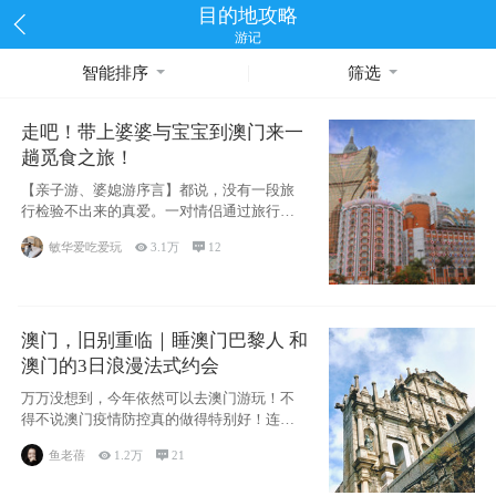
目的地攻略
游记
智能排序
筛选
走吧！带上婆婆与宝宝到澳门来一
趟觅食之旅！
【亲子游、婆媳游序言】都说，没有一段旅
行检验不出来的真爱。一对情侣通过旅行的
相处能够
敏华爱吃爱玩

3.1万

12
澳门，旧别重临｜睡澳门巴黎人 和
澳门的3日浪漫法式约会
万万没想到，今年依然可以去澳门游玩！不
得不说澳门疫情防控真的做得特别好！连续
200天
鱼老蓓

1.2万

21