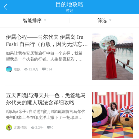
目的地攻略
游记
智能排序
筛选
伊露心程——马尔代夫 伊露岛 Iru
Fushi 自由行（再版，因为无法忘却
的留恋）
如果让我在安居和旅行中做一个选择，我希
望我是一个执着的行者。人生是否精彩，都
源于自己
唯歆

12.0万

314
五天四晚|与海天共一色，免签地马
尔代夫的懒人玩法含详细攻略
#海岛#亲子#自助游#蜜月#家庭游前言马尔代
夫初印象上帝在印度洋上撒下了一把珍珠，
这
北海情歌

2.2千

0