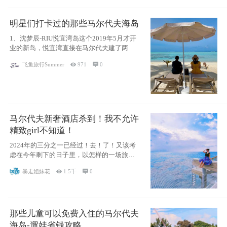
明星们打卡过的那些马尔代夫海岛
1、沈梦辰-RIU悦宜湾岛这个2019年5月才开
业的新岛，悦宜湾直接在马尔代夫建了两
飞鱼旅行Summer

971

0
马尔代夫新奢酒店杀到！我不允许
精致girl不知道！
2024年的三分之一已经过！去！了！又该考
虑在今年剩下的日子里，以怎样的一场旅行
犒劳
暴走姐妹花

1.5千

0
那些儿童可以免费入住的马尔代夫
海岛-遛娃省钱攻略