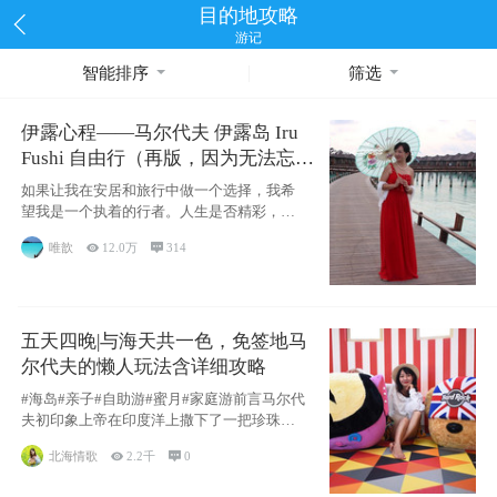
目的地攻略
游记
智能排序
筛选
伊露心程——马尔代夫 伊露岛 Iru
Fushi 自由行（再版，因为无法忘却
的留恋）
如果让我在安居和旅行中做一个选择，我希
望我是一个执着的行者。人生是否精彩，都
源于自己
唯歆

12.0万

314
五天四晚|与海天共一色，免签地马
尔代夫的懒人玩法含详细攻略
#海岛#亲子#自助游#蜜月#家庭游前言马尔代
夫初印象上帝在印度洋上撒下了一把珍珠，
这
北海情歌

2.2千

0