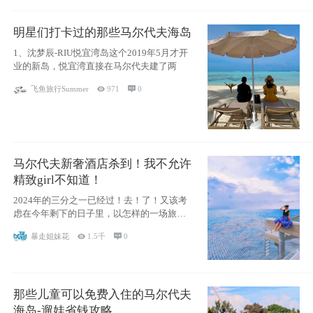
明星们打卡过的那些马尔代夫海岛
1、沈梦辰-RIU悦宜湾岛这个2019年5月才开
业的新岛，悦宜湾直接在马尔代夫建了两
飞鱼旅行Summer

971

0
马尔代夫新奢酒店杀到！我不允许
精致girl不知道！
2024年的三分之一已经过！去！了！又该考
虑在今年剩下的日子里，以怎样的一场旅行
犒劳
暴走姐妹花

1.5千

0
那些儿童可以免费入住的马尔代夫
海岛-遛娃省钱攻略