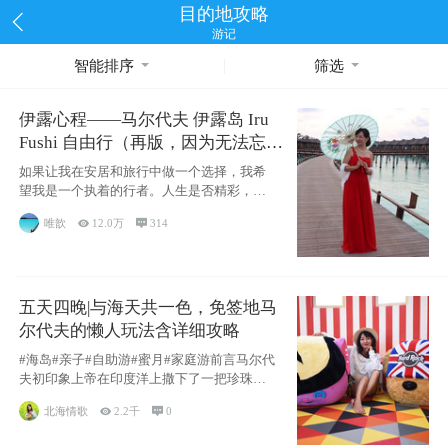
目的地攻略
游记
智能排序
筛选
伊露心程——马尔代夫 伊露岛 Iru
Fushi 自由行（再版，因为无法忘却
的留恋）
如果让我在安居和旅行中做一个选择，我希
望我是一个执着的行者。人生是否精彩，都
源于自己
唯歆

12.0万

314
五天四晚|与海天共一色，免签地马
尔代夫的懒人玩法含详细攻略
#海岛#亲子#自助游#蜜月#家庭游前言马尔代
夫初印象上帝在印度洋上撒下了一把珍珠，
这
北海情歌

2.2千

0