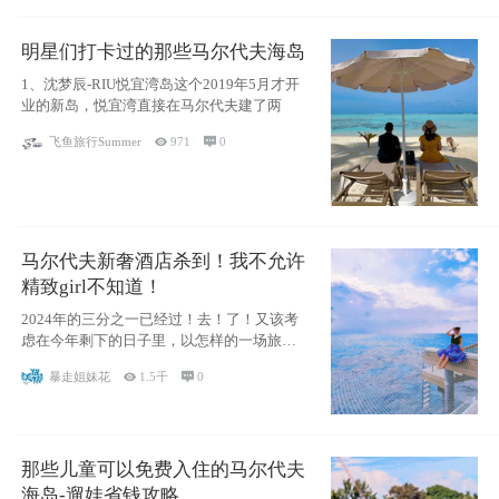
明星们打卡过的那些马尔代夫海岛
1、沈梦辰-RIU悦宜湾岛这个2019年5月才开
业的新岛，悦宜湾直接在马尔代夫建了两
飞鱼旅行Summer

971

0
马尔代夫新奢酒店杀到！我不允许
精致girl不知道！
2024年的三分之一已经过！去！了！又该考
虑在今年剩下的日子里，以怎样的一场旅行
犒劳
暴走姐妹花

1.5千

0
那些儿童可以免费入住的马尔代夫
海岛-遛娃省钱攻略