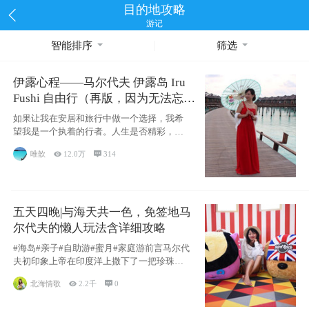
目的地攻略
游记
智能排序
筛选
伊露心程——马尔代夫 伊露岛 Iru
Fushi 自由行（再版，因为无法忘却
的留恋）
如果让我在安居和旅行中做一个选择，我希
望我是一个执着的行者。人生是否精彩，都
源于自己
唯歆

12.0万

314
五天四晚|与海天共一色，免签地马
尔代夫的懒人玩法含详细攻略
#海岛#亲子#自助游#蜜月#家庭游前言马尔代
夫初印象上帝在印度洋上撒下了一把珍珠，
这
北海情歌

2.2千

0