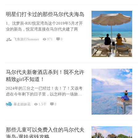
明星们打卡过的那些马尔代夫海岛
1、沈梦辰-RIU悦宜湾岛这个2019年5月才开
业的新岛，悦宜湾直接在马尔代夫建了两
飞鱼旅行Summer

971

0
马尔代夫新奢酒店杀到！我不允许
精致girl不知道！
2024年的三分之一已经过！去！了！又该考
虑在今年剩下的日子里，以怎样的一场旅行
犒劳
暴走姐妹花

1.5千

0
那些儿童可以免费入住的马尔代夫
海岛-遛娃省钱攻略