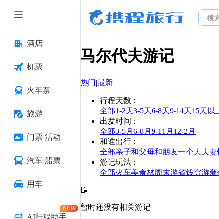
酒店
马尔代夫
游记
机票
热门
|
最新
火车票
行程天数
：
全部
1-2天
3-5天
6-8天
9-14天
15天以
旅游
出发时间
：
全部
3-5月
6-8月
9-11月
12-2月
门票·活动
和谁出行
：
全部
亲子
和父母
和朋友
一个人
夫妻
汽车·船票
游记玩法
：
全部
火车
美食林
周末游
省钱
穷游
奢
用车
📝
暂时还没有相关游记
NEW
AI行程助手