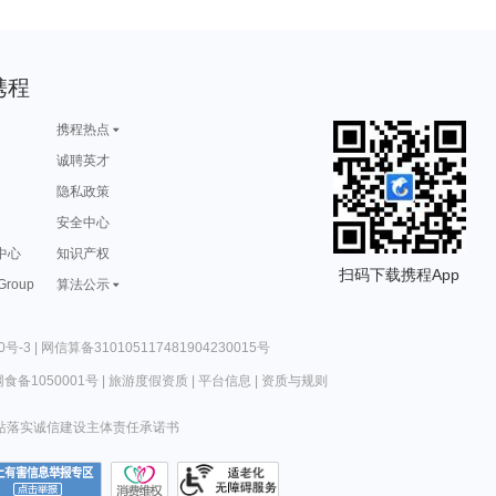
携程
携程热点
诚聘英才
隐私政策
安全中心
中心
知识产权
扫码下载携程App
 Group
算法公示
0号-3
|
网信算备310105117481904230015号
食备1050001号
|
旅游度假资质
|
平台信息
|
资质与规则
站落实诚信建设主体责任承诺书