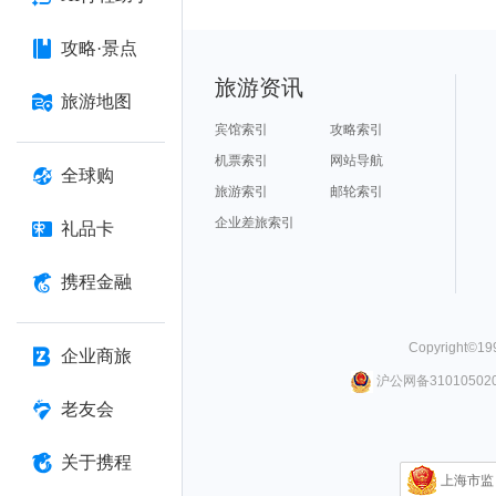
攻略·景点
旅游资讯
旅游地图
宾馆索引
攻略索引
机票索引
网站导航
全球购
旅游索引
邮轮索引
企业差旅索引
礼品卡
携程金融
Copyright©
19
企业商旅
沪公网备310105020
老友会
关于携程
上海市监