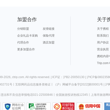
加盟合作
关于
分销联盟
友情链接
关于携程
企业礼品卡采购
保险代理
联系我们
代理合作
酒店加盟
用户协议
更多加盟合作
营业执照
携程内容
Trip.com
99-
2026
,
ctrip.com
. All rights reserved. |
ICP证：沪B2-20050130
|
沪ICP备0802358
02731号
丨
互联网药品信息服务资格证
丨
（沪）网械平台备字[2022]第00001号
|
沪网
违法和不良信息举报电话021-22500846
丨
全国旅游投诉热线12345
丨
上海市旅游网
网络社会
征信网