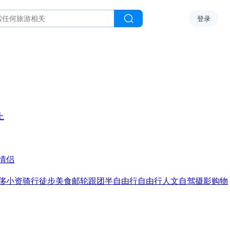
登录
上
情侣
侈
小资
骑行
徒步
美食
邮轮
跟团
半自由行
自由行
人文
自驾
摄影
购物