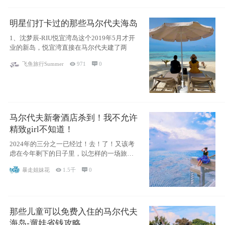
明星们打卡过的那些马尔代夫海岛
1、沈梦辰-RIU悦宜湾岛这个2019年5月才开
业的新岛，悦宜湾直接在马尔代夫建了两
飞鱼旅行Summer

971

0
马尔代夫新奢酒店杀到！我不允许
精致girl不知道！
2024年的三分之一已经过！去！了！又该考
虑在今年剩下的日子里，以怎样的一场旅行
犒劳
暴走姐妹花

1.5千

0
那些儿童可以免费入住的马尔代夫
海岛-遛娃省钱攻略