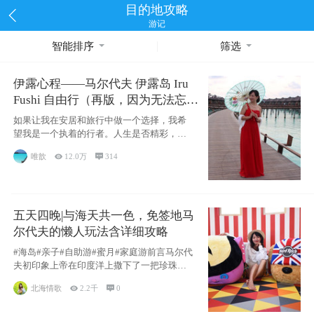
目的地攻略
游记
智能排序
筛选
伊露心程——马尔代夫 伊露岛 Iru
Fushi 自由行（再版，因为无法忘却
的留恋）
如果让我在安居和旅行中做一个选择，我希
望我是一个执着的行者。人生是否精彩，都
源于自己
唯歆

12.0万

314
五天四晚|与海天共一色，免签地马
尔代夫的懒人玩法含详细攻略
#海岛#亲子#自助游#蜜月#家庭游前言马尔代
夫初印象上帝在印度洋上撒下了一把珍珠，
这
北海情歌

2.2千

0