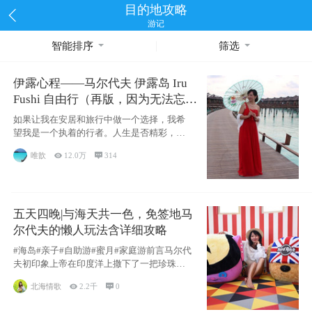
目的地攻略
游记
智能排序
筛选
伊露心程——马尔代夫 伊露岛 Iru
Fushi 自由行（再版，因为无法忘却
的留恋）
如果让我在安居和旅行中做一个选择，我希
望我是一个执着的行者。人生是否精彩，都
源于自己
唯歆

12.0万

314
五天四晚|与海天共一色，免签地马
尔代夫的懒人玩法含详细攻略
#海岛#亲子#自助游#蜜月#家庭游前言马尔代
夫初印象上帝在印度洋上撒下了一把珍珠，
这
北海情歌

2.2千

0