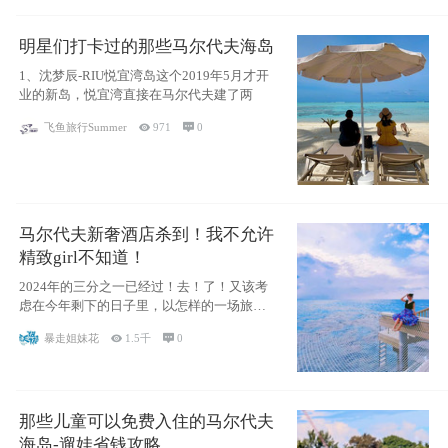
明星们打卡过的那些马尔代夫海岛
1、沈梦辰-RIU悦宜湾岛这个2019年5月才开
业的新岛，悦宜湾直接在马尔代夫建了两
飞鱼旅行Summer

971

0
马尔代夫新奢酒店杀到！我不允许
精致girl不知道！
2024年的三分之一已经过！去！了！又该考
虑在今年剩下的日子里，以怎样的一场旅行
犒劳
暴走姐妹花

1.5千

0
那些儿童可以免费入住的马尔代夫
海岛-遛娃省钱攻略