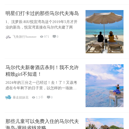
明星们打卡过的那些马尔代夫海岛
1、沈梦辰-RIU悦宜湾岛这个2019年5月才开
业的新岛，悦宜湾直接在马尔代夫建了两
飞鱼旅行Summer

971

0
马尔代夫新奢酒店杀到！我不允许
精致girl不知道！
2024年的三分之一已经过！去！了！又该考
虑在今年剩下的日子里，以怎样的一场旅行
犒劳
暴走姐妹花

1.5千

0
那些儿童可以免费入住的马尔代夫
海岛-遛娃省钱攻略