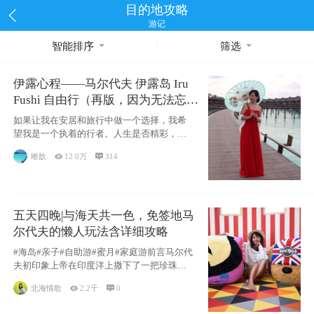
目的地攻略
游记
智能排序
筛选
伊露心程——马尔代夫 伊露岛 Iru
Fushi 自由行（再版，因为无法忘却
的留恋）
如果让我在安居和旅行中做一个选择，我希
望我是一个执着的行者。人生是否精彩，都
源于自己
唯歆

12.0万

314
五天四晚|与海天共一色，免签地马
尔代夫的懒人玩法含详细攻略
#海岛#亲子#自助游#蜜月#家庭游前言马尔代
夫初印象上帝在印度洋上撒下了一把珍珠，
这
北海情歌

2.2千

0