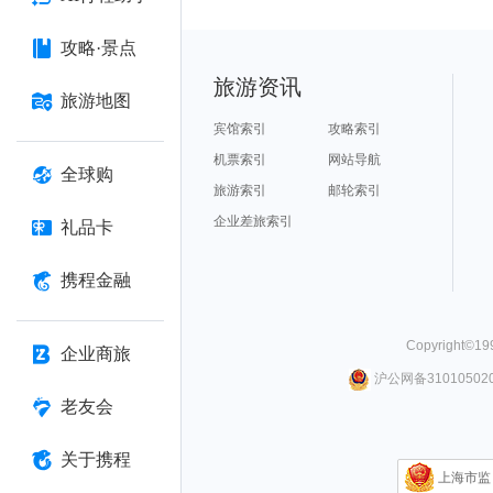
攻略·景点
旅游资讯
旅游地图
宾馆索引
攻略索引
机票索引
网站导航
全球购
旅游索引
邮轮索引
企业差旅索引
礼品卡
携程金融
Copyright©
19
企业商旅
沪公网备310105020
老友会
关于携程
上海市监