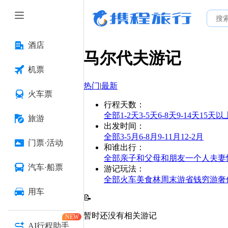
酒店
马尔代夫
游记
机票
热门
|
最新
火车票
行程天数
：
全部
1-2天
3-5天
6-8天
9-14天
15天以
旅游
出发时间
：
全部
3-5月
6-8月
9-11月
12-2月
门票·活动
和谁出行
：
全部
亲子
和父母
和朋友
一个人
夫妻
汽车·船票
游记玩法
：
全部
火车
美食林
周末游
省钱
穷游
奢
用车
📝
暂时还没有相关游记
NEW
AI行程助手