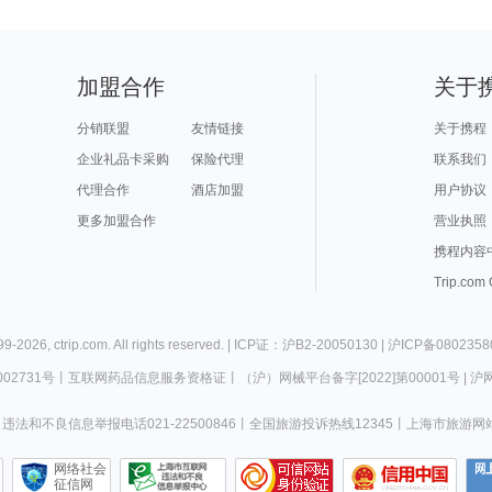
加盟合作
关于
分销联盟
友情链接
关于携程
企业礼品卡采购
保险代理
联系我们
代理合作
酒店加盟
用户协议
更多加盟合作
营业执照
携程内容
Trip.com
99-
2026
,
ctrip.com
. All rights reserved. |
ICP证：沪B2-20050130
|
沪ICP备0802358
02731号
丨
互联网药品信息服务资格证
丨
（沪）网械平台备字[2022]第00001号
|
沪网
违法和不良信息举报电话021-22500846
丨
全国旅游投诉热线12345
丨
上海市旅游网
网络社会
征信网