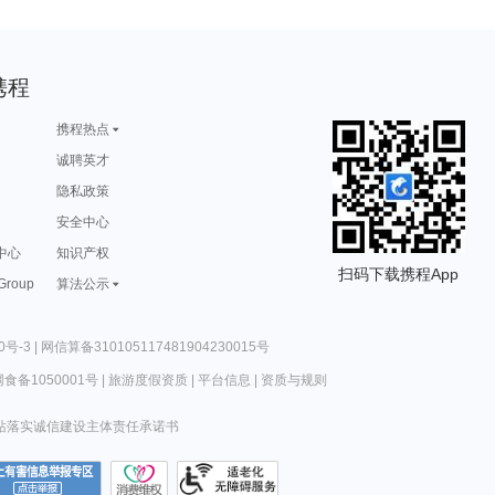
携程
携程热点
诚聘英才
隐私政策
安全中心
中心
知识产权
扫码下载携程App
 Group
算法公示
0号-3
|
网信算备310105117481904230015号
食备1050001号
|
旅游度假资质
|
平台信息
|
资质与规则
站落实诚信建设主体责任承诺书