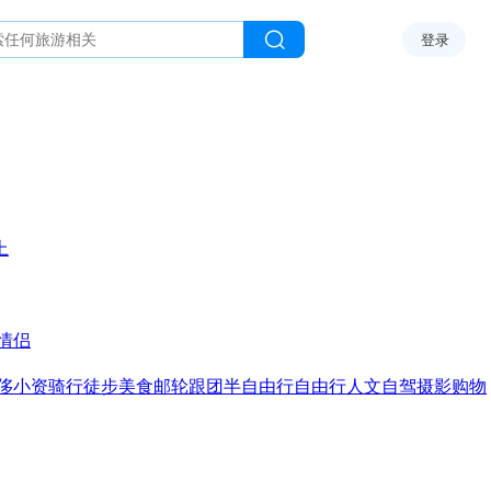
登录
上
情侣
侈
小资
骑行
徒步
美食
邮轮
跟团
半自由行
自由行
人文
自驾
摄影
购物