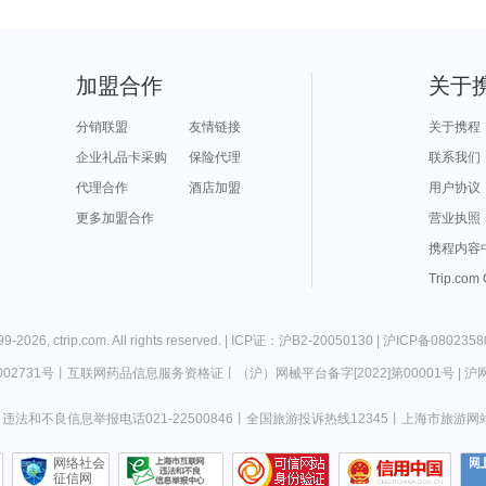
加盟合作
关于
分销联盟
友情链接
关于携程
企业礼品卡采购
保险代理
联系我们
代理合作
酒店加盟
用户协议
更多加盟合作
营业执照
携程内容
Trip.com
99-
2026
,
ctrip.com
. All rights reserved. |
ICP证：沪B2-20050130
|
沪ICP备0802358
02731号
丨
互联网药品信息服务资格证
丨
（沪）网械平台备字[2022]第00001号
|
沪网
违法和不良信息举报电话021-22500846
丨
全国旅游投诉热线12345
丨
上海市旅游网
网络社会
征信网