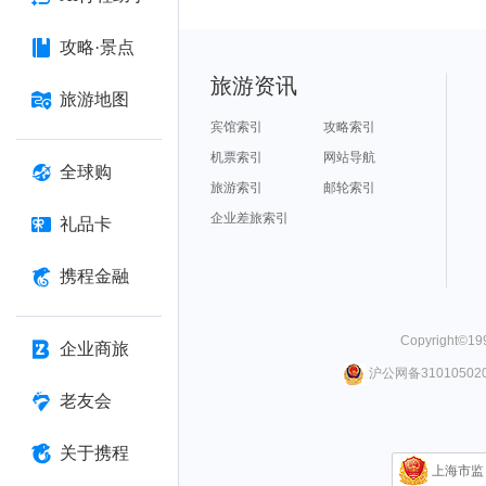
攻略·景点
旅游资讯
旅游地图
宾馆索引
攻略索引
机票索引
网站导航
全球购
旅游索引
邮轮索引
企业差旅索引
礼品卡
携程金融
Copyright©
19
企业商旅
沪公网备310105020
老友会
关于携程
上海市监