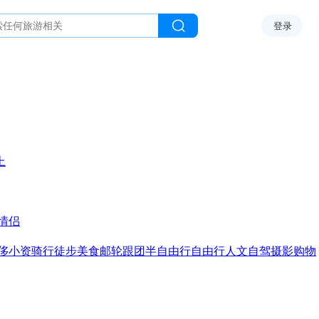
登录
上
情侣
侈
小资
骑行
徒步
美食
邮轮
跟团
半自由行
自由行
人文
自驾
摄影
购物