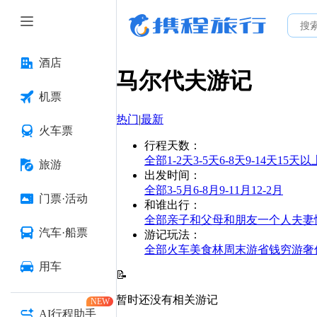
酒店
马尔代夫
游记
机票
热门
|
最新
火车票
行程天数
：
全部
1-2天
3-5天
6-8天
9-14天
15天以
旅游
出发时间
：
全部
3-5月
6-8月
9-11月
12-2月
门票·活动
和谁出行
：
全部
亲子
和父母
和朋友
一个人
夫妻
汽车·船票
游记玩法
：
全部
火车
美食林
周末游
省钱
穷游
奢
用车
📝
暂时还没有相关游记
NEW
AI行程助手