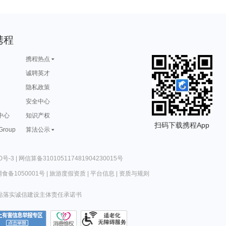
携程
携程热点
诚聘英才
隐私政策
安全中心
中心
知识产权
扫码下载携程App
 Group
算法公示
0号-3
|
网信算备310105117481904230015号
食备1050001号
|
旅游度假资质
|
平台信息
|
资质与规则
站落实诚信建设主体责任承诺书