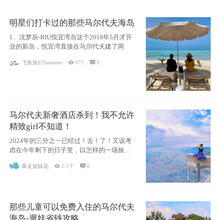
明星们打卡过的那些马尔代夫海岛
1、沈梦辰-RIU悦宜湾岛这个2019年5月才开
业的新岛，悦宜湾直接在马尔代夫建了两
飞鱼旅行Summer

971

0
马尔代夫新奢酒店杀到！我不允许
精致girl不知道！
2024年的三分之一已经过！去！了！又该考
虑在今年剩下的日子里，以怎样的一场旅行
犒劳
暴走姐妹花

1.5千

0
那些儿童可以免费入住的马尔代夫
海岛-遛娃省钱攻略