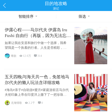
目的地攻略
游记
智能排序
筛选
伊露心程——马尔代夫 伊露岛 Iru
Fushi 自由行（再版，因为无法忘却
的留恋）
如果让我在安居和旅行中做一个选择，我希
望我是一个执着的行者。人生是否精彩，都
源于自己
唯歆

12.0万

314
五天四晚|与海天共一色，免签地马
尔代夫的懒人玩法含详细攻略
#海岛#亲子#自助游#蜜月#家庭游前言马尔代
夫初印象上帝在印度洋上撒下了一把珍珠，
这
北海情歌

2.2千

0