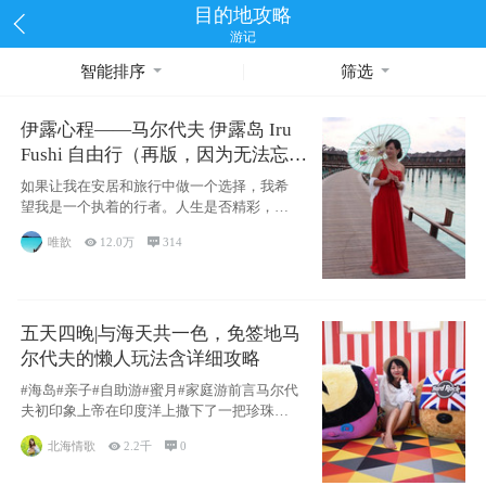
目的地攻略
游记
智能排序
筛选
伊露心程——马尔代夫 伊露岛 Iru
Fushi 自由行（再版，因为无法忘却
的留恋）
如果让我在安居和旅行中做一个选择，我希
望我是一个执着的行者。人生是否精彩，都
源于自己
唯歆

12.0万

314
五天四晚|与海天共一色，免签地马
尔代夫的懒人玩法含详细攻略
#海岛#亲子#自助游#蜜月#家庭游前言马尔代
夫初印象上帝在印度洋上撒下了一把珍珠，
这
北海情歌

2.2千

0