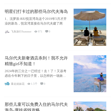
明星们打卡过的那些马尔代夫海岛
1、沈梦辰-RIU悦宜湾岛这个2019年5月才开
业的新岛，悦宜湾直接在马尔代夫建了两
飞鱼旅行Summer

971

0
马尔代夫新奢酒店杀到！我不允许
精致girl不知道！
2024年的三分之一已经过！去！了！又该考
虑在今年剩下的日子里，以怎样的一场旅行
犒劳
暴走姐妹花

1.5千

0
那些儿童可以免费入住的马尔代夫
海岛-遛娃省钱攻略