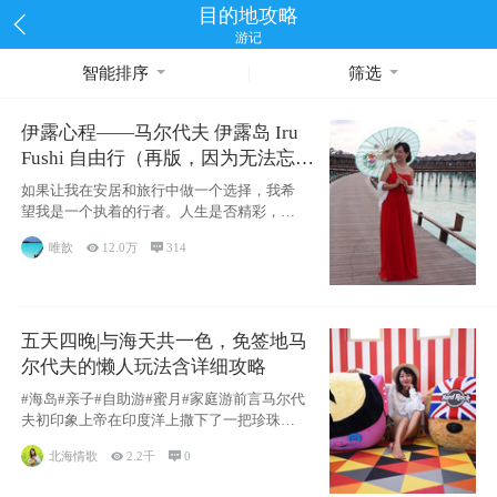
目的地攻略
游记
智能排序
筛选
伊露心程——马尔代夫 伊露岛 Iru
Fushi 自由行（再版，因为无法忘却
的留恋）
如果让我在安居和旅行中做一个选择，我希
望我是一个执着的行者。人生是否精彩，都
源于自己
唯歆

12.0万

314
五天四晚|与海天共一色，免签地马
尔代夫的懒人玩法含详细攻略
#海岛#亲子#自助游#蜜月#家庭游前言马尔代
夫初印象上帝在印度洋上撒下了一把珍珠，
这
北海情歌

2.2千

0