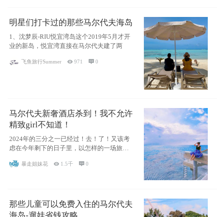
明星们打卡过的那些马尔代夫海岛
1、沈梦辰-RIU悦宜湾岛这个2019年5月才开
业的新岛，悦宜湾直接在马尔代夫建了两
飞鱼旅行Summer

971

0
马尔代夫新奢酒店杀到！我不允许
精致girl不知道！
2024年的三分之一已经过！去！了！又该考
虑在今年剩下的日子里，以怎样的一场旅行
犒劳
暴走姐妹花

1.5千

0
那些儿童可以免费入住的马尔代夫
海岛-遛娃省钱攻略