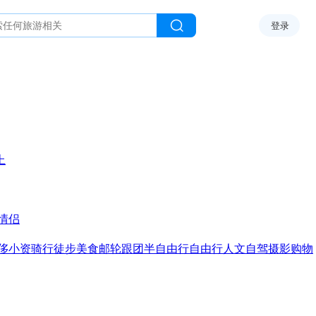
登录
上
情侣
侈
小资
骑行
徒步
美食
邮轮
跟团
半自由行
自由行
人文
自驾
摄影
购物