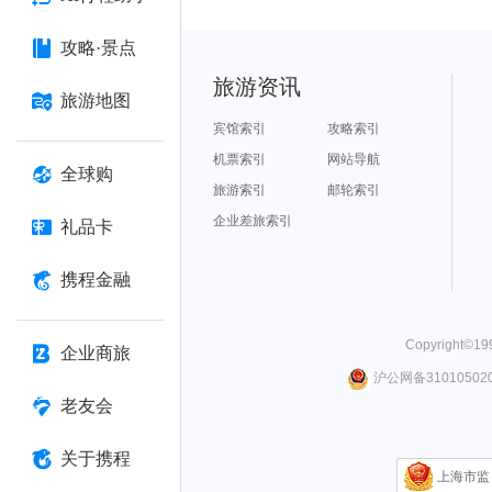
攻略·景点
旅游资讯
旅游地图
宾馆索引
攻略索引
机票索引
网站导航
全球购
旅游索引
邮轮索引
企业差旅索引
礼品卡
携程金融
Copyright©
19
企业商旅
沪公网备310105020
老友会
关于携程
上海市监