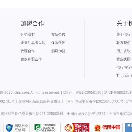
加盟合作
关于
分销联盟
友情链接
关于携程
企业礼品卡采购
保险代理
联系我们
代理合作
酒店加盟
用户协议
更多加盟合作
营业执照
携程内容
Trip.com
99-
2026
,
ctrip.com
. All rights reserved. |
ICP证：沪B2-20050130
|
沪ICP备0802358
02731号
丨
互联网药品信息服务资格证
丨
（沪）网械平台备字[2022]第00001号
|
沪网
违法和不良信息举报电话021-22500846
丨
全国旅游投诉热线12345
丨
上海市旅游网
网络社会
征信网