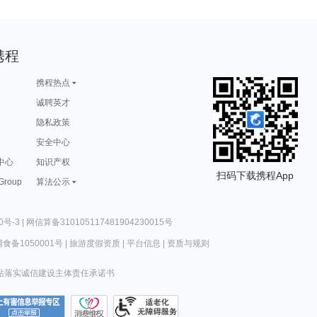
携程
携程热点
诚聘英才
隐私政策
安全中心
中心
知识产权
扫码下载携程App
 Group
算法公示
0号-3
|
网信算备310105117481904230015号
食备1050001号
|
旅游度假资质
|
平台信息
|
资质与规则
站落实诚信建设主体责任承诺书