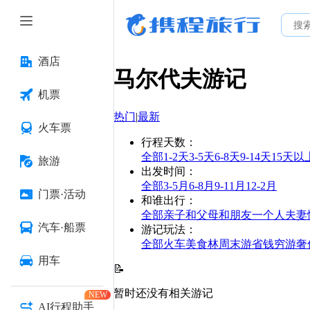
酒店
马尔代夫
游记
机票
热门
|
最新
火车票
行程天数
：
全部
1-2天
3-5天
6-8天
9-14天
15天以
旅游
出发时间
：
全部
3-5月
6-8月
9-11月
12-2月
门票·活动
和谁出行
：
全部
亲子
和父母
和朋友
一个人
夫妻
汽车·船票
游记玩法
：
全部
火车
美食林
周末游
省钱
穷游
奢
用车
📝
暂时还没有相关游记
NEW
AI行程助手