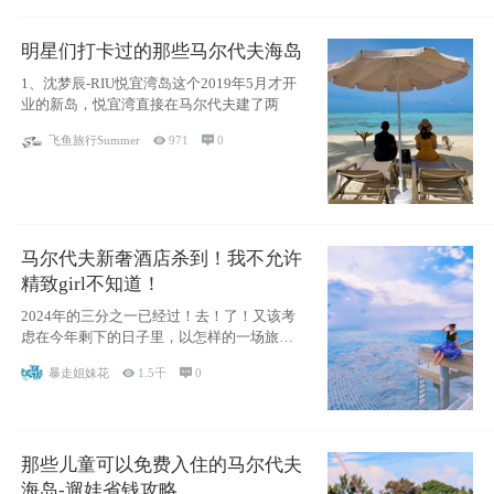
明星们打卡过的那些马尔代夫海岛
1、沈梦辰-RIU悦宜湾岛这个2019年5月才开
业的新岛，悦宜湾直接在马尔代夫建了两
飞鱼旅行Summer

971

0
马尔代夫新奢酒店杀到！我不允许
精致girl不知道！
2024年的三分之一已经过！去！了！又该考
虑在今年剩下的日子里，以怎样的一场旅行
犒劳
暴走姐妹花

1.5千

0
那些儿童可以免费入住的马尔代夫
海岛-遛娃省钱攻略