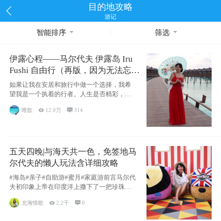
目的地攻略
游记
智能排序
筛选
伊露心程——马尔代夫 伊露岛 Iru
Fushi 自由行（再版，因为无法忘却
的留恋）
如果让我在安居和旅行中做一个选择，我希
望我是一个执着的行者。人生是否精彩，都
源于自己
唯歆

12.0万

314
五天四晚|与海天共一色，免签地马
尔代夫的懒人玩法含详细攻略
#海岛#亲子#自助游#蜜月#家庭游前言马尔代
夫初印象上帝在印度洋上撒下了一把珍珠，
这
北海情歌

2.2千

0