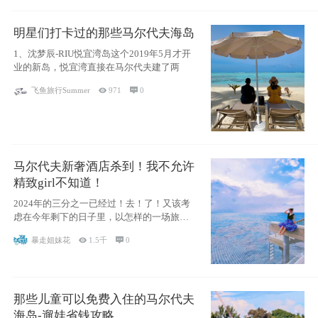
明星们打卡过的那些马尔代夫海岛
1、沈梦辰-RIU悦宜湾岛这个2019年5月才开
业的新岛，悦宜湾直接在马尔代夫建了两
飞鱼旅行Summer

971

0
马尔代夫新奢酒店杀到！我不允许
精致girl不知道！
2024年的三分之一已经过！去！了！又该考
虑在今年剩下的日子里，以怎样的一场旅行
犒劳
暴走姐妹花

1.5千

0
那些儿童可以免费入住的马尔代夫
海岛-遛娃省钱攻略