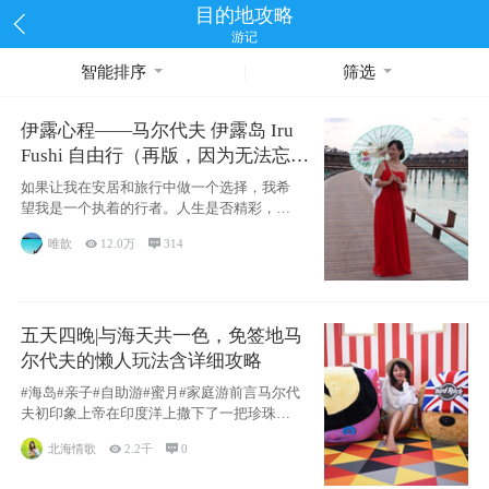
目的地攻略
游记
智能排序
筛选
伊露心程——马尔代夫 伊露岛 Iru
Fushi 自由行（再版，因为无法忘却
的留恋）
如果让我在安居和旅行中做一个选择，我希
望我是一个执着的行者。人生是否精彩，都
源于自己
唯歆

12.0万

314
五天四晚|与海天共一色，免签地马
尔代夫的懒人玩法含详细攻略
#海岛#亲子#自助游#蜜月#家庭游前言马尔代
夫初印象上帝在印度洋上撒下了一把珍珠，
这
北海情歌

2.2千

0