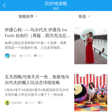
目的地攻略
游记
智能排序
筛选
伊露心程——马尔代夫 伊露岛 Iru
Fushi 自由行（再版，因为无法忘却
的留恋）
如果让我在安居和旅行中做一个选择，我希
望我是一个执着的行者。人生是否精彩，都
源于自己
唯歆

12.0万

314
五天四晚|与海天共一色，免签地马
尔代夫的懒人玩法含详细攻略
#海岛#亲子#自助游#蜜月#家庭游前言马尔代
夫初印象上帝在印度洋上撒下了一把珍珠，
这
北海情歌

2.2千

0