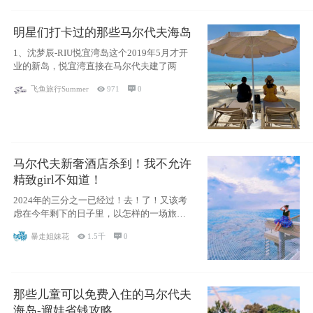
明星们打卡过的那些马尔代夫海岛
1、沈梦辰-RIU悦宜湾岛这个2019年5月才开
业的新岛，悦宜湾直接在马尔代夫建了两
飞鱼旅行Summer

971

0
马尔代夫新奢酒店杀到！我不允许
精致girl不知道！
2024年的三分之一已经过！去！了！又该考
虑在今年剩下的日子里，以怎样的一场旅行
犒劳
暴走姐妹花

1.5千

0
那些儿童可以免费入住的马尔代夫
海岛-遛娃省钱攻略