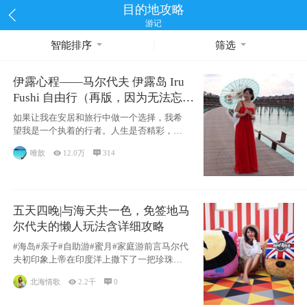
目的地攻略
游记
智能排序
筛选
伊露心程——马尔代夫 伊露岛 Iru
Fushi 自由行（再版，因为无法忘却
的留恋）
如果让我在安居和旅行中做一个选择，我希
望我是一个执着的行者。人生是否精彩，都
源于自己
唯歆

12.0万

314
五天四晚|与海天共一色，免签地马
尔代夫的懒人玩法含详细攻略
#海岛#亲子#自助游#蜜月#家庭游前言马尔代
夫初印象上帝在印度洋上撒下了一把珍珠，
这
北海情歌

2.2千

0