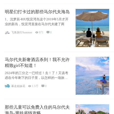
明星们打卡过的那些马尔代夫海岛
1、沈梦辰-RIU悦宜湾岛这个2019年5月才开
业的新岛，悦宜湾直接在马尔代夫建了两
飞鱼旅行Summer

971

0
马尔代夫新奢酒店杀到！我不允许
精致girl不知道！
2024年的三分之一已经过！去！了！又该考
虑在今年剩下的日子里，以怎样的一场旅行
犒劳
暴走姐妹花

1.5千

0
那些儿童可以免费入住的马尔代夫
海岛-遛娃省钱攻略