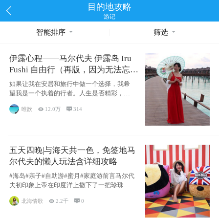
目的地攻略
游记
智能排序
筛选
伊露心程——马尔代夫 伊露岛 Iru
Fushi 自由行（再版，因为无法忘却
的留恋）
如果让我在安居和旅行中做一个选择，我希
望我是一个执着的行者。人生是否精彩，都
源于自己
唯歆

12.0万

314
五天四晚|与海天共一色，免签地马
尔代夫的懒人玩法含详细攻略
#海岛#亲子#自助游#蜜月#家庭游前言马尔代
夫初印象上帝在印度洋上撒下了一把珍珠，
这
北海情歌

2.2千

0