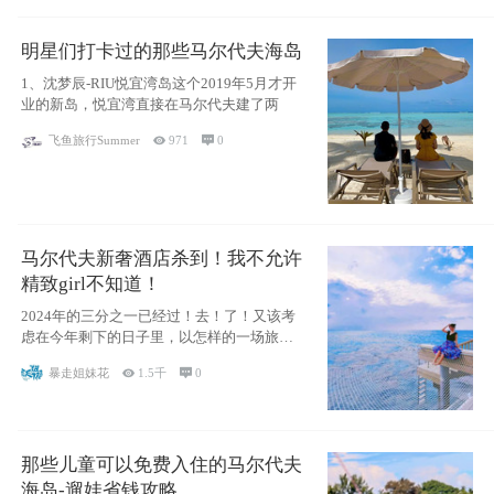
明星们打卡过的那些马尔代夫海岛
1、沈梦辰-RIU悦宜湾岛这个2019年5月才开
业的新岛，悦宜湾直接在马尔代夫建了两
飞鱼旅行Summer

971

0
马尔代夫新奢酒店杀到！我不允许
精致girl不知道！
2024年的三分之一已经过！去！了！又该考
虑在今年剩下的日子里，以怎样的一场旅行
犒劳
暴走姐妹花

1.5千

0
那些儿童可以免费入住的马尔代夫
海岛-遛娃省钱攻略