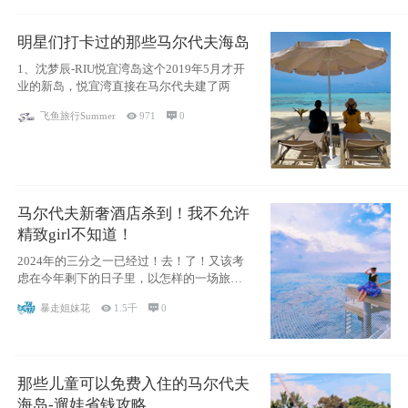
明星们打卡过的那些马尔代夫海岛
1、沈梦辰-RIU悦宜湾岛这个2019年5月才开
业的新岛，悦宜湾直接在马尔代夫建了两
飞鱼旅行Summer

971

0
马尔代夫新奢酒店杀到！我不允许
精致girl不知道！
2024年的三分之一已经过！去！了！又该考
虑在今年剩下的日子里，以怎样的一场旅行
犒劳
暴走姐妹花

1.5千

0
那些儿童可以免费入住的马尔代夫
海岛-遛娃省钱攻略