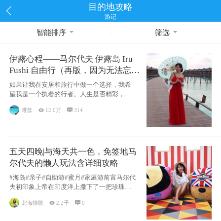
目的地攻略
游记
智能排序
筛选
伊露心程——马尔代夫 伊露岛 Iru
Fushi 自由行（再版，因为无法忘却
的留恋）
如果让我在安居和旅行中做一个选择，我希
望我是一个执着的行者。人生是否精彩，都
源于自己
唯歆

12.0万

314
五天四晚|与海天共一色，免签地马
尔代夫的懒人玩法含详细攻略
#海岛#亲子#自助游#蜜月#家庭游前言马尔代
夫初印象上帝在印度洋上撒下了一把珍珠，
这
北海情歌

2.2千

0