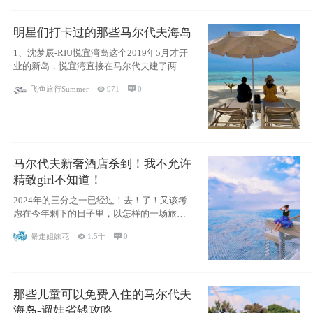
明星们打卡过的那些马尔代夫海岛
1、沈梦辰-RIU悦宜湾岛这个2019年5月才开
业的新岛，悦宜湾直接在马尔代夫建了两
飞鱼旅行Summer

971

0
马尔代夫新奢酒店杀到！我不允许
精致girl不知道！
2024年的三分之一已经过！去！了！又该考
虑在今年剩下的日子里，以怎样的一场旅行
犒劳
暴走姐妹花

1.5千

0
那些儿童可以免费入住的马尔代夫
海岛-遛娃省钱攻略