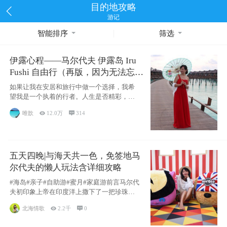
目的地攻略
游记
智能排序
筛选
伊露心程——马尔代夫 伊露岛 Iru
Fushi 自由行（再版，因为无法忘却
的留恋）
如果让我在安居和旅行中做一个选择，我希
望我是一个执着的行者。人生是否精彩，都
源于自己
唯歆

12.0万

314
五天四晚|与海天共一色，免签地马
尔代夫的懒人玩法含详细攻略
#海岛#亲子#自助游#蜜月#家庭游前言马尔代
夫初印象上帝在印度洋上撒下了一把珍珠，
这
北海情歌

2.2千

0