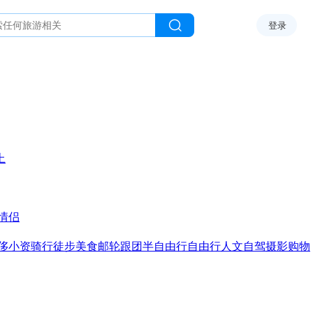
登录
上
情侣
侈
小资
骑行
徒步
美食
邮轮
跟团
半自由行
自由行
人文
自驾
摄影
购物