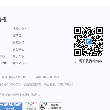
携程
携程热点
诚聘英才
隐私政策
安全中心
中心
知识产权
扫码下载携程App
 Group
算法公示
0号-3
|
网信算备310105117481904230015号
食备1050001号
|
旅游度假资质
|
平台信息
|
资质与规则
站落实诚信建设主体责任承诺书