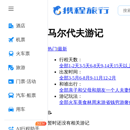
酒店
马尔代夫
游记
机票
热门
|
最新
火车票
行程天数
：
全部
1-2天
3-5天
6-8天
9-14天
15天以
旅游
出发时间
：
全部
3-5月
6-8月
9-11月
12-2月
门票·活动
和谁出行
：
全部
亲子
和父母
和朋友
一个人
夫妻
汽车·船票
游记玩法
：
全部
火车
美食林
周末游
省钱
穷游
奢
用车
📝
暂时还没有相关游记
NEW
AI行程助手