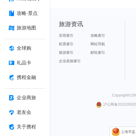
攻略·景点
旅游资讯
旅游地图
宾馆索引
攻略索引
机票索引
网站导航
全球购
旅游索引
邮轮索引
企业差旅索引
礼品卡
携程金融
Copyright©
19
企业商旅
沪公网备310105020
老友会
关于携程
上海市监