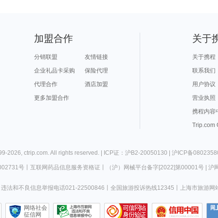
加盟合作
关于
分销联盟
友情链接
关于携程
企业礼品卡采购
保险代理
联系我们
代理合作
酒店加盟
用户协议
更多加盟合作
营业执照
携程内容
Trip.com
99-
2026
,
ctrip.com
. All rights reserved. |
ICP证：沪B2-20050130
|
沪ICP备0802358
02731号
丨
互联网药品信息服务资格证
丨
（沪）网械平台备字[2022]第00001号
|
沪网
违法和不良信息举报电话021-22500846
丨
全国旅游投诉热线12345
丨
上海市旅游网
网络社会
征信网