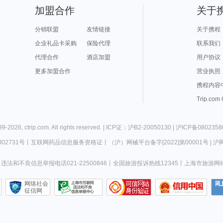
加盟合作
关于
分销联盟
友情链接
关于携程
企业礼品卡采购
保险代理
联系我们
代理合作
酒店加盟
用户协议
更多加盟合作
营业执照
携程内容
Trip.com
99-
2026
,
ctrip.com
. All rights reserved. |
ICP证：沪B2-20050130
|
沪ICP备0802358
02731号
丨
互联网药品信息服务资格证
丨
（沪）网械平台备字[2022]第00001号
|
沪网
违法和不良信息举报电话021-22500846
丨
全国旅游投诉热线12345
丨
上海市旅游网
网络社会
征信网