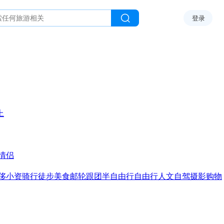
登录
上
情侣
侈
小资
骑行
徒步
美食
邮轮
跟团
半自由行
自由行
人文
自驾
摄影
购物