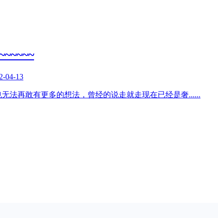
~~~~
2-04-13
也无法再敢有更多的想法，曾经的说走就走现在已经是奢
......