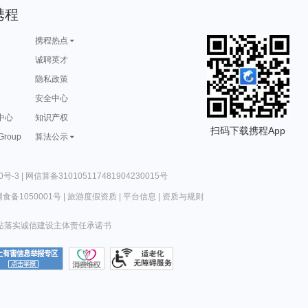
携程
携程热点
诚聘英才
隐私政策
安全中心
中心
知识产权
扫码下载携程App
 Group
算法公示
0号-3
|
网信算备310105117481904230015号
食备1050001号
|
旅游度假资质
|
平台信息
|
资质与规则
站落实诚信建设主体责任承诺书