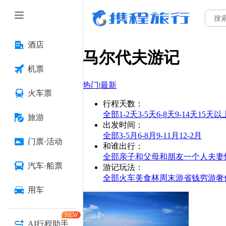
酒店
马尔代夫
游记
机票
热门
|
最新
火车票
行程天数
：
全部
1-2天
3-5天
6-8天
9-14天
15天以
旅游
出发时间
：
全部
3-5月
6-8月
9-11月
12-2月
门票·活动
和谁出行
：
全部
亲子
和父母
和朋友
一个人
夫妻
汽车·船票
游记玩法
：
全部
火车
美食林
周末游
省钱
穷游
奢
用车
NEW
AI行程助手