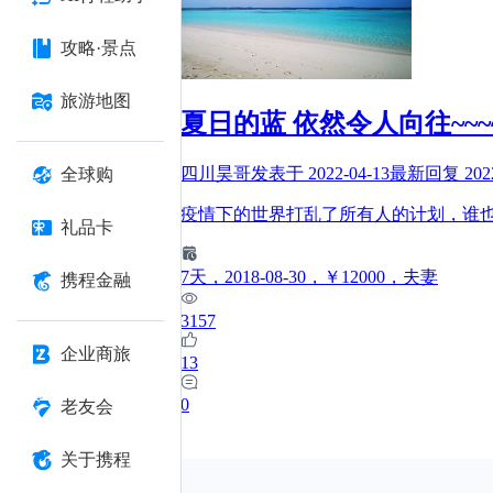
攻略·景点
旅游地图
夏日的蓝 依然令人向往~~~~~
四川昊哥
发表于
2022-04-13
最新回复
202
全球购
疫情下的世界打乱了所有人的计划，谁
礼品卡
7
天
，2018-08-30
，￥12000
，夫妻
携程金融
3157
企业商旅
13
0
老友会
关于携程