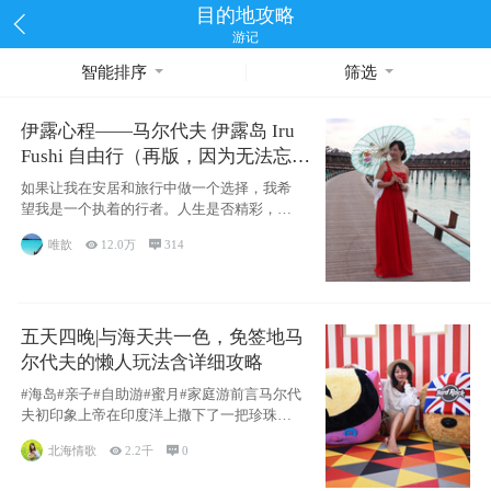
目的地攻略
游记
智能排序
筛选
伊露心程——马尔代夫 伊露岛 Iru
Fushi 自由行（再版，因为无法忘却
的留恋）
如果让我在安居和旅行中做一个选择，我希
望我是一个执着的行者。人生是否精彩，都
源于自己
唯歆

12.0万

314
五天四晚|与海天共一色，免签地马
尔代夫的懒人玩法含详细攻略
#海岛#亲子#自助游#蜜月#家庭游前言马尔代
夫初印象上帝在印度洋上撒下了一把珍珠，
这
北海情歌

2.2千

0