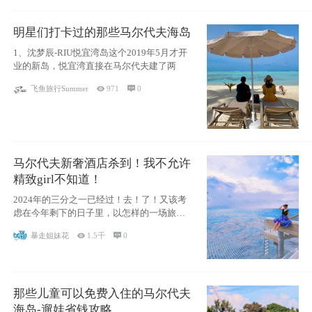
明星们打卡过的那些马尔代夫海岛
1、沈梦辰-RIU悦宜湾岛这个2019年5月才开
业的新岛，悦宜湾直接在马尔代夫建了两
飞鱼旅行Summer

971

0
马尔代夫新奢酒店杀到！我不允许
精致girl不知道！
2024年的三分之一已经过！去！了！又该考
虑在今年剩下的日子里，以怎样的一场旅行
犒劳
暴走姐妹花

1.5千

0
那些儿童可以免费入住的马尔代夫
海岛-遛娃省钱攻略